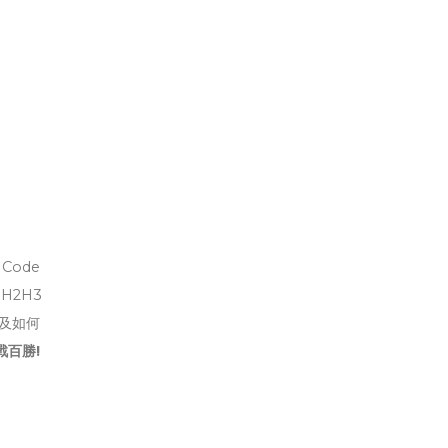
ode
H2H3
以及如何
百勝!