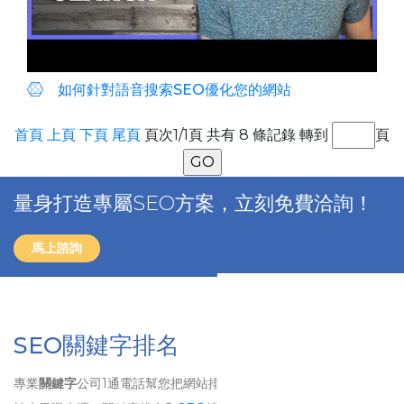
如何針對語音搜索SEO優化您的網站
首頁
上頁
下頁
尾頁
頁次1/1頁 共有 8 條記錄 轉到
頁
量身打造專屬SEO方案，立刻免費洽詢！
馬上諮詢
SEO關鍵字排名
專業
關鍵字
公司1通電話幫您把網站排名到第1頁、 想要讓自己的網