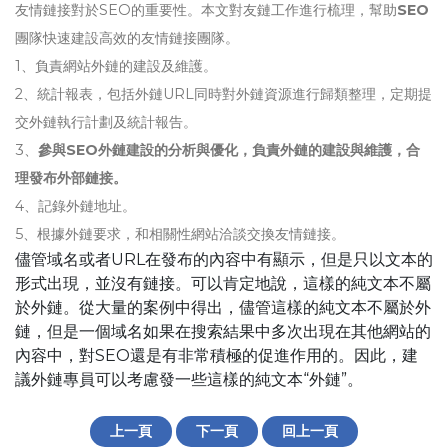
友情鏈接對於SEO的重要性。本文對友鏈工作進行梳理，幫助
SEO
團隊快速建設高效的友情鏈接團隊。
1、負責網站外鏈的建設及維護。
2、統計報表，包括外鏈URL同時對外鏈資源進行歸類整理，定期提
交外鏈執行計劃及統計報告。
3、
參與SEO外鏈建設的分析與優化，負責外鏈的建設與維護，合
理發布外部鏈接。
4、記錄外鏈地址。
5、根據外鏈要求，和相關性網站洽談交換友情鏈接。
儘管域名或者URL在發布的內容中有顯示，但是只以文本的
形式出現，並沒有鏈接。可以肯定地說，這樣的純文本不屬
於外鏈。從大量的案例中得出，儘管這樣的純文本不屬於外
鏈，但是一個域名如果在搜索結果中多次出現在其他網站的
內容中，對SEO還是有非常積極的促進作用的。因此，建
議外鏈專員可以考慮發一些這樣的純文本“外鏈”。
上一頁
下一頁
回上一頁