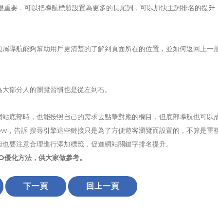
也很重要，可以把導航標題設置為更多的長尾詞，可以加快主詞排名的提升
包屑導航能夠幫助用戶更清楚的了解到頁面所在的位置，並如何返回上一
為大部分人的瀏覽習慣也是從左到右。
網站底部時，也能按照自己的需求去點擊對應的欄目，但底部導航也可以
low，告訴 搜尋引擎這些鏈接只是為了方便遊客瀏覽而設置的，不算是重
但也要注意合理進行添加標籤，促進網站關鍵字排名提升。
O優化方法，供大家做參考。
下一頁
回上一頁