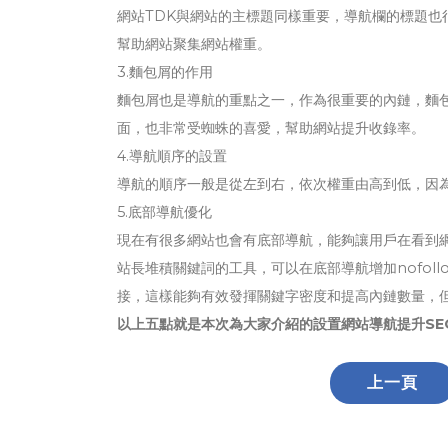
網站TDK與網站的主標題同樣重要，導航欄的標題
幫助網站聚集網站權重。
3.麵包屑的作用
麵包屑也是導航的重點之一，作為很重要的內鏈，麵
面，也非常受蜘蛛的喜愛，幫助網站提升收錄率。
4.導航順序的設置
導航的順序一般是從左到右，依次權重由高到低，因
5.底部導航優化
現在有很多網站也會有底部導航，能夠讓用戶在看到
站長堆積關鍵詞的工具，可以在底部導航增加nofol
接，這樣能夠有效發揮關鍵字密度和提高內鏈數量，
以上五點就是本次為大家介紹的設置網站導航提升SE
上一頁