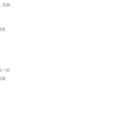
，也能
層頁
成一些
複鏈