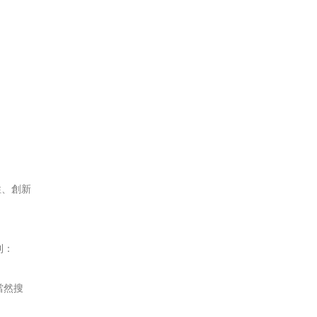
性、創新
則：
當然搜