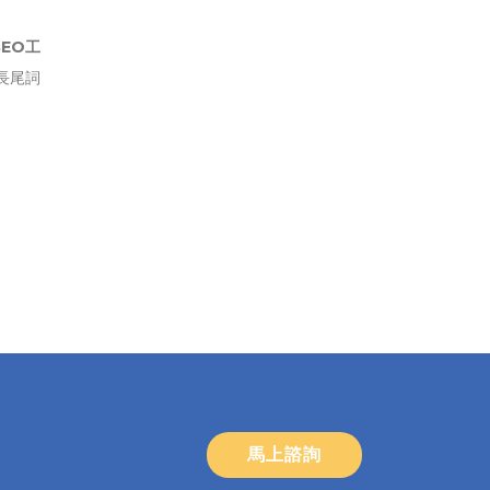
EO工
長尾詞
馬上諮詢