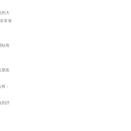
有的大
非常有
網站有
向朋友
法有：
值的評