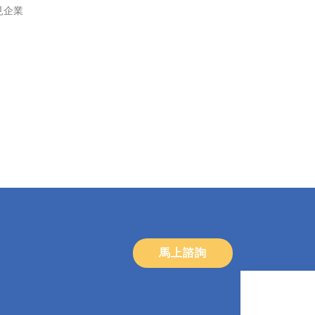
見企業
馬上諮詢