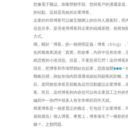
想像電子雜誌、病毒營銷手段、您與客戶的溝通渠道
的站點。這就是高效的企業博客。
企業的外部博客可以被互聯網上的任何人搜索到，而
信息共享。是否使用博客與企業的組織形態、規模無關
方式。
哦，關於「博客」的一個簡明定義：博客（blog），
化的風格來講述「真實」的故事，內容中沒有吹捧，
經證實的小道消息。但是，不要忽視它們！這些博客
現在，把博客和市場營銷結合起來，思路放開
seo
一
戰略目標，例如加強內部溝通或縮短與顧客的距離。
目。老闆會批准甚至鼓勵為這些活動建設企業博客，
客。而且，這些博客的內容也可以有企業員工之外的
編寫中—他們中很多人有非常棒的寫作天賦。
商業博客是一個更寬泛的概念，它包括了企業博客，
藉助廣告）個人博客。事實上，博客催生了一種新的
錢？」之類問題。