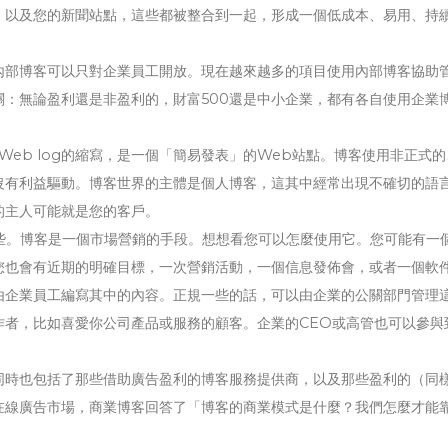
、以及您的新聞站點，這些都被整合到一起，形成一個低成本、易用、持
內部博客可以只對企業員工開放。現在越來越多的項目使用內部博客協助
：無論盈利還是非盈利的，財富500還是中小企業，都有各自使用企業
Web log的縮寫，是一個「簡易發表」的Web站點。博客使用非正式
沒有利益驅動。博客世界的主體是個人博客，這其中經常出現不確切的語
的主人可能就是您的客戶。
些。博客是一個市場營銷的手段。想想看您可以怎麼使用它。您可能有一
您也會有近期的明確目標，一次營銷活動，一個信息發佈會，或者一個軟
由企業員工編寫其中的內容。正規一些的話，可以由企業的公關部門管理
作者，比如喜愛你公司產品或服務的顧客。企業的CEO或高管也可以參與
同時也包括了那些借助廣告盈利的博客服務提供商，以及那些盈利的（同
在線廣告市場，商業博客回答了「博客的商業模式是什麼？我們怎麼才能