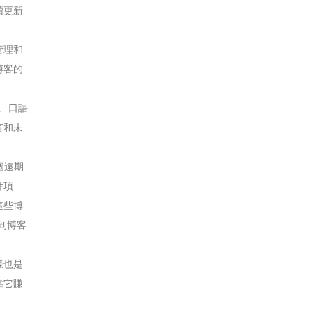
續更新
管理和
博客的
的、口語
言和未
個遠期
件項
這些博
到博客
樣也是
靠它賺