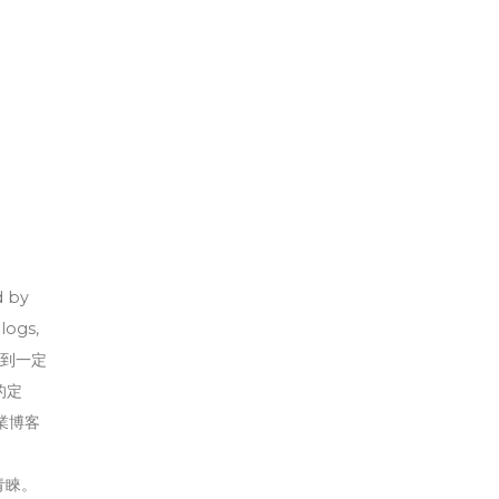
 by
logs,
了達到一定
的定
企業博客
青睞。