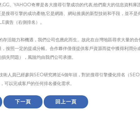
,GG、YAHOO奇摩是各大搜尋引擎成功的代表,他們龐大的信息資料庫
)正是搜尋引擎的成功產物,它是網路、網站推廣的新型技術和手段，並不是
LE廣告（右側排名）。
夠的存活能力和機遇，我們公司也應此而生。故此在台灣地區尋求大量的合
量，按照一定的提成分帳。合作夥伴僅僅提供客戶資源而從中獲得利潤分
的損失問題），風險均由我們公司承擔。
技術人員已經參與SEO研究將近4個年頭，對於搜尋引擎優化排名（SE
例，可以完成客戶的任何排名優化需求。
下一頁
回上一頁