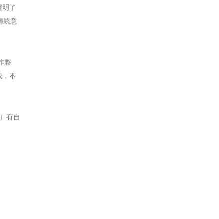
證明了
傳統意
作夥
成，不
O）有自