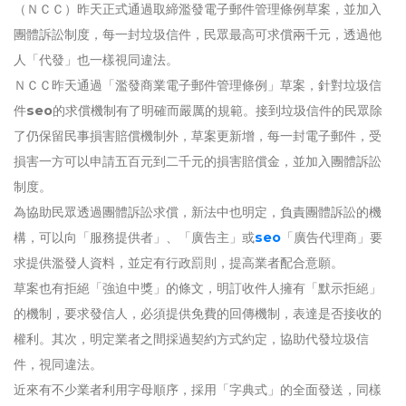
（ＮＣＣ）昨天正式通過取締濫發電子郵件管理條例草案，並加入
團體訴訟制度，每一封垃圾信件，民眾最高可求償兩千元，透過他
人「代發」也一樣視同違法。
ＮＣＣ昨天通過「濫發商業電子郵件管理條例」草案，針對垃圾信
件
seo
的求償機制有了明確而嚴厲的規範。接到垃圾信件的民眾除
了仍保留民事損害賠償機制外，草案更新增，每一封電子郵件，受
損害一方可以申請五百元到二千元的損害賠償金，並加入團體訴訟
制度。
為協助民眾透過團體訴訟求償，新法中也明定，負責團體訴訟的機
構，可以向「服務提供者」、「廣告主」或
seo
「廣告代理商」要
求提供濫發人資料，並定有行政罰則，提高業者配合意願。
草案也有拒絕「強迫中獎」的條文，明訂收件人擁有「默示拒絕」
的機制，要求發信人，必須提供免費的回傳機制，表達是否接收的
權利。其次，明定業者之間採過契約方式約定，協助代發垃圾信
件，視同違法。
近來有不少業者利用字母順序，採用「字典式」的全面發送，同樣