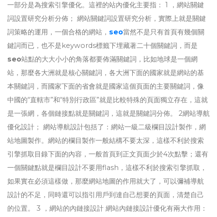
一部分是為搜索引擎優化。這裡的站內優化主要指： 1 ，網站關鍵
詞設置研究分析分佈； 網站關鍵詞設置研究分析，實際上就是關鍵
詞策略的運用，一個合格的網站，
seo
當然不是只有首頁有幾個關
鍵詞而已，也不是keywords標籤下埋藏著二十個關鍵詞，而是
seo
站點的大大小小的角落都要佈滿關鍵詞，比如地球是一個網
站，那麼各大洲就是核心關鍵詞，各大洲下面的國家就是網站的基
本關鍵詞，而國家下面的省會就是國家這個頁面的主要關鍵詞，像
中國的“直轄市”和“特別行政區”就是比較特殊的頁面獨立存在，這就
是一張網，各個鏈接點就是關鍵詞，這就是關鍵詞分佈。 2網站導航
優化設計； 網站導航設計包括了：網站一級二級欄目設計製作，網
站地圖製作。網站的欄目製作一般結構不要太深，這樣不利於搜索
引擎抓取目錄下面的內容，一般首頁到正文頁面少於4次點擊；還有
一個關鍵點就是欄目設計不要用flash，這樣不利於搜索引擎抓取，
如果實在必須這樣做，那麼網站地圖的作用就大了，可以彌補導航
設計的不足，同時還可以指引用戶到達自己想要的頁面，清楚自己
的位置。 3 ，網站的內鏈接設計 網站內鏈接設計優化有兩大作用：