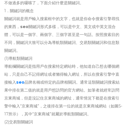
不做過多的囉嗦了，下面介紹什麼是關鍵詞。
1．關鍵詞的概念
關鍵詞就是用戶輸入搜索框中的文字，也就是你命令搜索引擎尋找
的東西，
seo
關鍵詞形式多樣，可以是中文、英文或中英文混合
體，可以是一個字、兩個字、三個字甚至是一句話。按照搜索目的
不同，關鍵詞大致可以分為導航類關鍵詞、交易類關鍵詞和信息類
關鍵詞。
(1)導航類關鍵詞
導航欄關鍵詞是指用戶在搜索特定網站時，他知道自己想去哪個網
站，只是自己不記得網址或者懶得輸入網址，所以在搜索引擎中直
接輸入
seo
品牌名稱或特定的品牌相關詞。通常這類關鍵詞搜索結
果中排在第二值的就是用戶想訪問的官方網站。如筆者就經常訪問
京東商城，但是沒記住京東商城的網址，通常情況下都是在搜索引
擎中輸入“京東商城”，之後排在第一位的就是京東商城網站（如圖5-
17所示），其中“京東商城”就屬於導航類關鍵詞。
(2)交易類關鍵詞