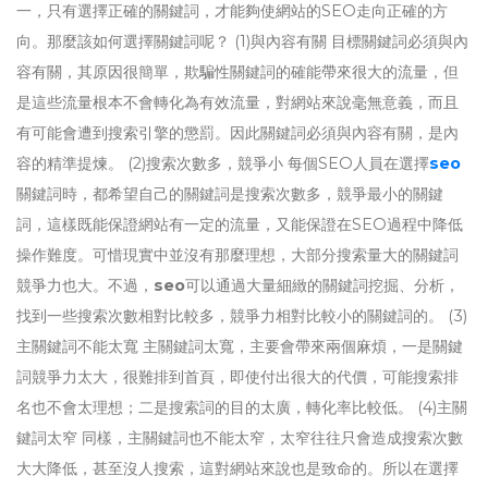
一，只有選擇正確的關鍵詞，才能夠使網站的SEO走向正確的方
向。那麼該如何選擇關鍵詞呢？ (1)與內容有關 目標關鍵詞必須與內
容有關，其原因很簡單，欺騙性關鍵詞的確能帶來很大的流量，但
是這些流量根本不會轉化為有效流量，對網站來說毫無意義，而且
有可能會遭到搜索引擎的懲罰。因此關鍵詞必須與內容有關，是內
容的精準提煉。 (2)搜索次數多，競爭小 每個SEO人員在選擇
seo
關鍵詞時，都希望自己的關鍵詞是搜索次數多，競爭最小的關鍵
詞，這樣既能保證網站有一定的流量，又能保證在SEO過程中降低
操作難度。可惜現實中並沒有那麼理想，大部分搜索量大的關鍵詞
競爭力也大。不過，
seo
可以通過大量細緻的關鍵詞挖掘、分析，
找到一些搜索次數相對比較多，競爭力相對比較小的關鍵詞的。 (3)
主關鍵詞不能太寬 主關鍵詞太寬，主要會帶來兩個麻煩，一是關鍵
詞競爭力太大，很難排到首頁，即使付出很大的代價，可能搜索排
名也不會太理想；二是搜索詞的目的太廣，轉化率比較低。 (4)主關
鍵詞太窄 同樣，主關鍵詞也不能太窄，太窄往往只會造成搜索次數
大大降低，甚至沒人搜索，這對網站來說也是致命的。所以在選擇