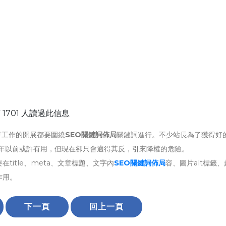
 1701 人讀過此信息
等工作的開展都要圍繞
SEO關鍵詞佈局
關鍵詞進行。不少站長為了獲得好
3年以前或許有用，但現在卻只會適得其反，引來降權的危險。
itle、meta、文章標題、文字內
SEO關鍵詞佈局
容、圖片alt標籤
作用。
下一頁
回上一頁