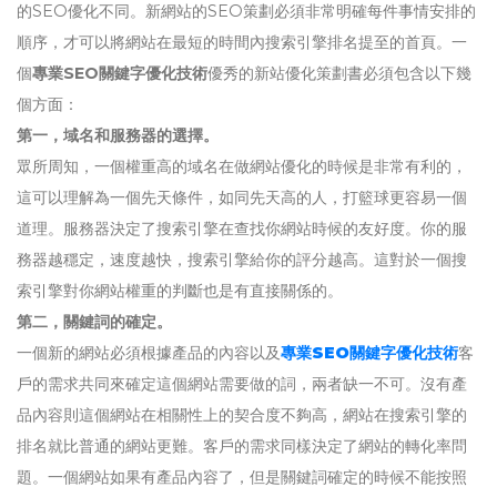
的SEO優化不同。新網站的SEO策劃必須非常明確每件事情安排的
順序，才可以將網站在最短的時間內搜索引擎排名提至的首頁。一
個
專業SEO關鍵字優化技術
優秀的新站優化策劃書必須包含以下幾
個方面：
第一，域名和服務器的選擇。
眾所周知，一個權重高的域名在做網站優化的時候是非常有利的，
這可以理解為一個先天條件，如同先天高的人，打籃球更容易一個
道理。服務器決定了搜索引擎在查找你網站時候的友好度。你的服
務器越穩定，速度越快，搜索引擎給你的評分越高。這對於一個搜
索引擎對你網站權重的判斷也是有直接關係的。
第二，關鍵詞的確定。
一個新的網站必須根據產品的內容以及
專業
SEO
關鍵字優化技術
客
戶的需求共同來確定這個網站需要做的詞，兩者缺一不可。沒有產
品內容則這個網站在相關性上的契合度不夠高，網站在搜索引擎的
排名就比普通的網站更難。客戶的需求同樣決定了網站的轉化率問
題。一個網站如果有產品內容了，但是關鍵詞確定的時候不能按照