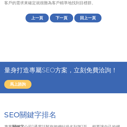
客戶的需求來確定就很難為客戶精準地找到目標群。
上一頁
下一頁
回上一頁
量身打造專屬SEO方案，立刻免費洽詢！
馬上諮詢
SEO關鍵字排名
專業
關鍵字
公司1通電話幫您把網站排名到第1頁、 想要讓自己的網