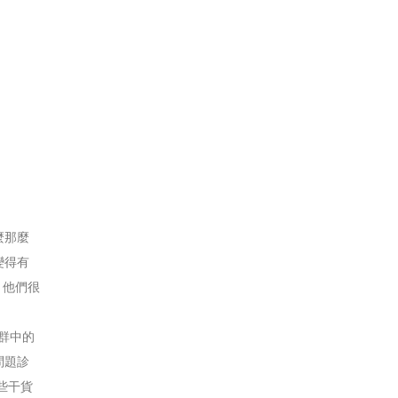
麼那麼
變得有
。他們很
群中的
問題診
些干貨