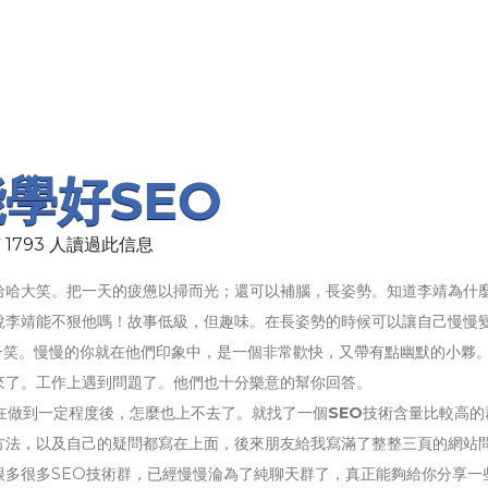
學好SEO
 1793 人讀過此信息
哈哈大笑。把一天的疲憊以掃而光；還可以補腦，長姿勢。知道李靖為什
說李靖能不狠他嗎！故事低級，但趣味。在長姿勢的時候可以讓自己慢慢
一笑。慢慢的你就在他們印象中，是一個非常歡快，又帶有點幽默的小夥
來了。工作上遇到問題了。他們也十分樂意的幫你回答。
在做到一定程度後，怎麼也上不去了。就找了一個
SEO
技術含量比較高的
方法，以及自己的疑問都寫在上面，後來朋友給我寫滿了整整三頁的網站
很多很多SEO技術群，已經慢慢淪為了純聊天群了，真正能夠給你分享一