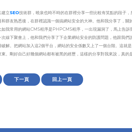
己建立
SEO
技術群，曉泉也時不時的在群裡分享一些比較有笑點的段子，
慢和群友熟悉後，在群裡認識一個搞網站安全的大神。他和我分享了，關
如我常用的網站CMS程序是PHPCMS程序，一出現漏洞了，馬上告訴
一次線下聚會上，他和我們分享了下企業網站安全的防護問題，他跟我們
難破解。把網站加入這2個平台，網站的安全係數又上了一個台階。這就是
東東。剛好自己好幾個網站都有被黑的經歷，這樣的分享對我來說，真的
下一頁
回上一頁