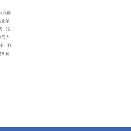
所以群
於企業
我，讓
說國內
不一樣
是那種