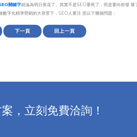
SEO關鍵字
就淪為明日黃花了。其實不是SEO要死了，而是要向前發 展
種數字化精準營銷的大背景下，SEO人要注 意以下幾個問題：
下一頁
回上一頁
方案，立刻免費洽詢！