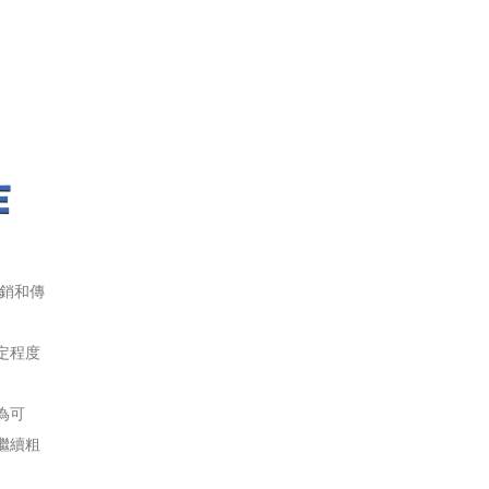
作
銷和傳
定程度
為可
繼續粗