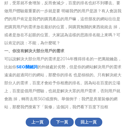
好，受眾就不會增加，反而會減少，百度的排名也好不到哪去。要
做用戶體驗最重要的一步就是要 明確我們的用戶是誰？有人會說我
們的用戶肯定是我們的購買產品的用戶嘛，這些朋友的網站往往是
把購買用戶的需求放在最好的位置，與購買無關的東西統統去 掉，
或者是放在不起眼的位置。大家認為這樣的思路排名能上來嗎？可
以肯定的說：不能，為什麼呢？
一、你沒有解決大部分用戶的需求
可以說解決大部分用戶的需求是2014年獲得排名的一把萬能鑰匙，
比如你
SEO關鍵詞
的外鏈處於劣勢，但是你的網站解決用戶的需求
遠遠的超過同行的網站，那麼你的排名 也是槓槓的。只有解決絕大
部分人的需求，百度才會給予你相應的排名。因為站在百度的立場
上，百度提倡用戶體驗，也就是解決大眾的用戶需求，否則用戶就
會跑 掉，轉而去用360或搜狗。舉個例子：我們是房屋裝修的網
站，那麼我們搜索下「裝修」這個詞，我們看下百度下拉框
上一頁
下一頁
回上一頁