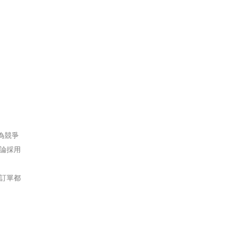
為競爭
論採用
訂單都