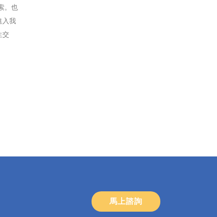
索。也
進入我
生交
馬上諮詢