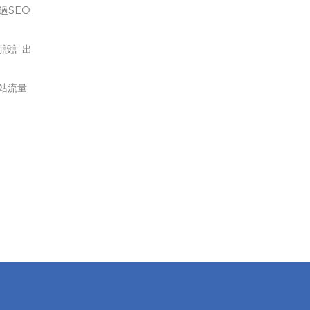
過SEO
術設計出
站流量