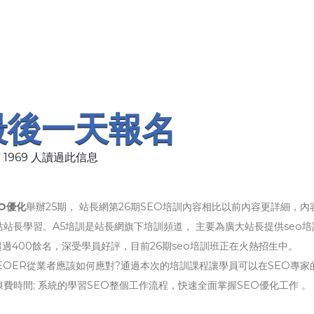
最後一天報名
 1969 人讀過此信息
EO優化
舉辦25期， 站長網第26期SEO培訓內容相比以前內容更詳細，內
站長學習。A5培訓是站長網旗下培訓頻道， 主要為廣大站長提供seo培
過400餘名，深受學員好評，目前26期seo培訓班正在火熱招生中。
EOER從業者應該如何應對?通過本次的培訓課程讓學員可以在SEO專家
時間; 系統的學習SEO整個工作流程，快速全面掌握SEO優化工作 。