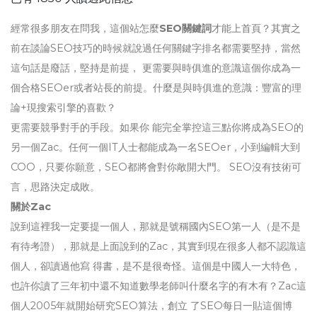
經常很多朋友在問我，這個站怎麼
SEO關鍵詞
才能上首頁？其實之
前在談論SEO技巧的時候就說過任何關鍵字排名都需要堅持，當然
這句話是廢話，堅持是前提， 更需要與時俱進的意識這個你成為一
個合格SEOer或者站長的前提。什麼是與時俱進的意識：豐富的理
論+現搜索引擎的喜歡？
更需要競爭對手的手段。如果你 能完全掌控這三點你將成為SEO的
另一個Zac。任何一個IT人士都能成為一名SEOer，小到編輯大到
COO，只要你願意，SEO都將會對你敞開大門。 SEO沒有技術可
言，思路決定成敗。
關於Zac
說到這裡我一定要提一個人，那就是號稱國內SEO第一人（是不是
有待考證），那就是上面說到的Zac，其實到現在很多人都不認識這
個人，卻讀過他寫 得書，是不是很奇怪。這個是中國人一大特色，
也許你讀了三年初中還不知道數學老師叫什麼名字的有木有？Zac這
個人2005年就開始研究SEO算法，創立 了SEO每日一貼這個博