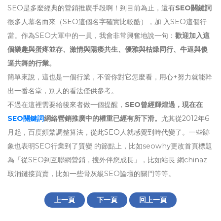
SEO是多麼經典的營銷推廣手段啊！到目前為止，還有
SEO關鍵詞
很多人慕名而來（SEO這個名字確實比較酷），加 入SEO這個行
當。作為SEO大軍中的一員，我會非常興奮地說一句：
歡迎加入這
個樂趣與蛋疼並存、激情與陽痿共生、優雅與枯燥同行、牛逼與傻
逼共舞的行業。
簡單來說，這也是一個行業，不管你對它怎麼看，用心+努力就能幹
出一番名堂，別人的看法僅供參考。
不過在這裡需要給後來者做一個提醒，
SEO曾經輝煌過，現在在
SEO關鍵詞
網絡營銷推廣中的權重已經有所下滑。
尤其從2012年6
月起，百度頻繁調整算法，從此SEO人就感覺到時代變了。一些跡
象也表明SEO行業到了質變 的節點上，比如seowhy更改首頁標題
為「從SEO到互聯網營銷，搜外伴您成長」，比如站長 網chinaz
取消鏈接買賣，比如一些骨灰級SEO論壇的關門等等。
上一頁
下一頁
回上一頁