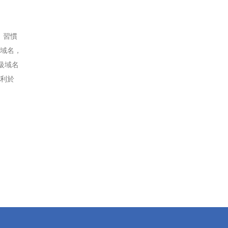
，習慣
域名，
級域名
更利於