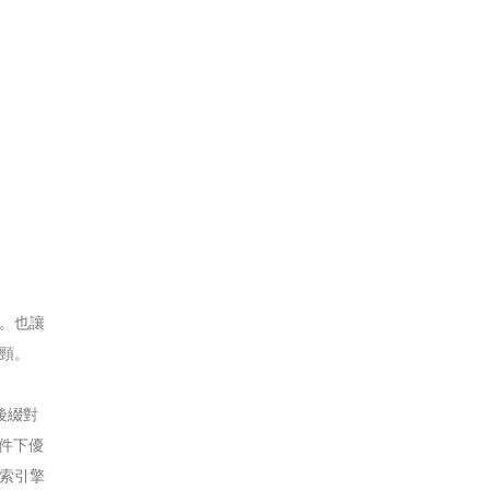
。也讓
頸。
後綴對
件下優
索引擎