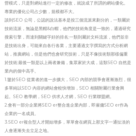
營模式，只是對網站進行一定的修改，就說成了所謂的網站優化。
專業的優化公司占少數，規模都不大。
談到SEO 公司，公認的說法基本是按三個流派來劃分的，一類屬於
技術流派，無論是黑帽&白帽，他們的技術角度是一致的，通過研究
搜索引擎，而達到關鍵字好的排名;一類則屬於文科流派，他們並非
是技術出身，可能來自各行各業，主要通過文字撰寫的方式分析網
站，推廣網站，但是他們也會研究技術，只是不像技術類那樣偏重
於技術;最後一類是以上兩者兼備，集眾家於大成，這類SEO 自然是
業內的個中高手。
1.鑒於SEO 從業者的進一步擴大，SEO 內部的競爭會逐漸激烈，很
多單純以SEO 內容的網站會較快增加，SEO 相關附屬行業會興
起。SEO 教學網，SEO 供求人才網，SEO 行業聯盟網。
2.會有一部分企業將SEO er整合進企業內部，即雇傭SEO er作為
企業的一名成員。
3.SEO er複合型人才開始增多，單單會在網頁上那文字一通扯淡的
人會逐漸失去立足之地。