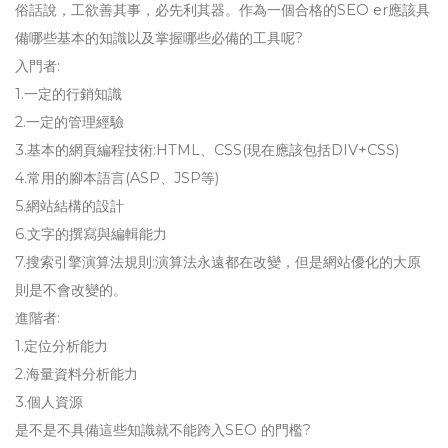
俗話說，工欲善其事，必先利其器。作為一個合格的SEO er應該具
備哪些基本的知識以及掌握哪些必備的工具呢?
入門者:
1.一定的行銷知識
2.一定的管理經驗
3.基本的網頁編程技術:HTML、CSS(現在應該包括DIV+CSS)
4.常用的腳本語言(ASP、JSP等)
5.網站結構的設計
6.文字的撰寫與編輯能力
7.搜索引擎演算法規則:演算法永遠都在改變，但是網站優化的大原
則是不會改變的。
進階者:
1.定位分析能力
2.海量資料分析能力
3.個人資源
是不是不具備這些知識就不能跨入SEO 的門檻?