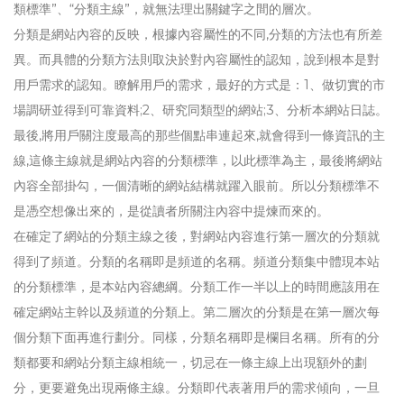
類標準”、“分類主線”，就無法理出關鍵字之間的層次。
分類是網站內容的反映，根據內容屬性的不同,分類的方法也有所差
異。而具體的分類方法則取決於對內容屬性的認知，說到根本是對
用戶需求的認知。瞭解用戶的需求，最好的方式是：1、做切實的市
場調研並得到可靠資料;2、研究同類型的網站;3、分析本網站日誌。
最後,將用戶關注度最高的那些個點串連起來,就會得到一條資訊的主
線,這條主線就是網站內容的分類標準，以此標準為主，最後將網站
內容全部掛勾，一個清晰的網站結構就躍入眼前。所以分類標準不
是憑空想像出來的，是從讀者所關注內容中提煉而來的。
在確定了網站的分類主線之後，對網站內容進行第一層次的分類就
得到了頻道。分類的名稱即是頻道的名稱。頻道分類集中體現本站
的分類標準，是本站內容總綱。分類工作一半以上的時間應該用在
確定網站主幹以及頻道的分類上。第二層次的分類是在第一層次每
個分類下面再進行劃分。同樣，分類名稱即是欄目名稱。所有的分
類都要和網站分類主線相統一，切忌在一條主線上出現額外的劃
分，更要避免出現兩條主線。分類即代表著用戶的需求傾向，一旦