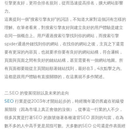
引擎更友好，更符合排名規則，從而迅速提高排名，擴大網站影響
力。
這裏提到一個"搜索引擎友好"的詞語，不知道大家對這個詞有怎樣的
理解。在筆者看來，對搜索引擎友好與建立良好的用戶體驗是建立
在同一個概念上。用戶通過搜索引擎找到你的網站，而搜索引擎
spider通過外鏈找到你的網站，在找你的網站之後，主頁之下還需
要有更深的內容頁，也就要求你要有良好的網站結構，符合邏輯，
頁面與頁面之間有良好的鏈結結構，甚至需要有一個網站地圖。所
有頁面都要能從主頁開始順著鏈結找到，最好在3，4次點擊之內。
這都是跟用戶體驗有直接關聯的，在這裏就不多作闡述。
二.SEO 的發展現狀以及未來的走向
SEO
行業是從2003年才開始起步的，時經幾年還仍舊處在初級發
展階段（因為市場上真正會做的沒個），從事這一行業的人不少，
很多其實是打著SEO 的旗號做著各種違背SEO 原則的勾當，在為
數不多的人中高手更是屈指可數。大多數的SEO 公司還是作表面經