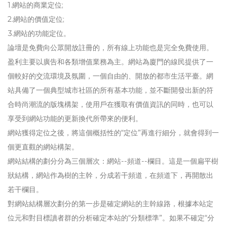
1.網站的商業定位;
2.網站的價值定位;
3.網站的功能定位。
論壇是免費向公眾開放註冊的，所有線上功能也是完全免費使用。
盈利主要以廣告和各類增值業務為主。網站為廈門的線民提供了一
個較好的交流環境及氛圍，一個自由的、開放的都市生活平臺。網
站具備了一個典型城市社區的所有基本功能，並不斷開發出新的符
合時尚潮流的版塊構架，使用戶在獲取有價值資訊的同時，也可以
享受到網站功能的更新換代所帶來的便利。
網站獲得定位之後，將這個概括性的“定位”再進行細分，就會得到一
個更直觀的網站構架。
網站結構的劃分分為三個層次：網站--頻道--欄目。這是一個扁平樹
狀結構，網站作為樹的主幹，分成若干頻道，在頻道下，再開散出
若干欄目。
對網站結構層次劃分的第一步是確定網站的主幹線路，根據本站定
位元和對目標讀者群的分析確定本站的“分類標準”。如果不確定“分