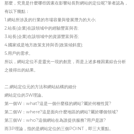
那麼，究竟是什麼哪些因素在影響站長對網站的定位呢?筆者認為，
有以下幾點：
1.網站所涉及的行業的市場容量與發展潛力的大小;
2.站長(企業)在該領域中的經驗豐富與否;
3.站長(企業)在該領域中的資源豐富與否;
4.國家或是地方政策支持與否(政策傾斜度);
5.用戶的需求。
所以，網站定位不是靈光一現的創意，而是上述多種因素綜合分析
之後得出的結果。
二.網站定位元的方法和網站結構的細分
網站定位的3W理論。
第一個W：what?這是一個什麼樣的網站?屬於何種性質?
第二個W：where?這是面向什麼地區的網站?屬於哪個領域?
第三個W：who?這個網站在為誰提供服務?用戶是誰?
而3P理論，指的是網站定位的三個POINT，即三大重點。