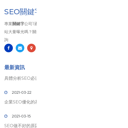
SEO關鍵字排名
專業
關鍵字
公司1通電話幫您把網站排名到第1頁、 想要讓自己的網
站大量曝光嗎？關鍵字排名和
SEO
排名將是您最佳的選擇！歡迎洽
詢
最新資訊
具體分析SEO必須要做的事
2021-03-22
企業SEO優化的基礎策略教學
2021-03-15
SEO做不好的原因?如何解決?