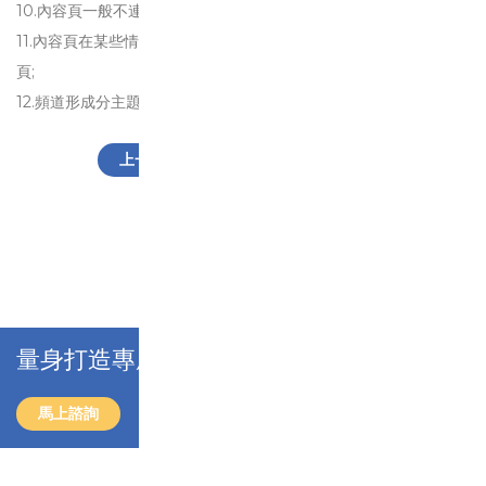
10.內容頁一般不連向其他頻道的內容頁;
11.內容頁在某些情況下，可以用適當的關鍵字連向其他頻道的內容
頁;
12.頻道形成分主題。
上一頁
下一頁
回上一頁
量身打造專屬SEO方案，立刻免費洽詢！
馬上諮詢