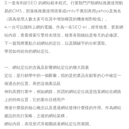
3.一套有利於SEO 的網站範本程式。行業類門戶類網站推薦使用動
易的CMS，部落格推薦使用痞客或imtv千萬別再用yahoo及無名
（因為使用人數太多可在其中增加權質的機會相對較低）。
4.一台可以隨時上網的電腦。作為一名SEO er，經常檢查、更新網
站內容，查看搜索引擎排名情況，檢查各類鏈結是每天的必修課。
下一篇我將重點介紹網站的定位，以及關鍵字的分析選取。
學習如何給你的網站定位。
一、網站定位的含義及影響網站定位的幾大因素
定位，是行銷學中的一個辭彙，指的是把產品在顧客的心中確定一
個適合的位置。再把這個產品延
伸到具體行業中，例如網路，所謂的網站定位就是指某網站在網路
上的特殊位置，它的要向目標用戶
傳達什麼樣的核心概念以及透過網站發揮什麼樣的作用。作為網站
建設的先行策略，之後的網站架構，
網站內容，表現形式等都圍繞著網站定位而展開。