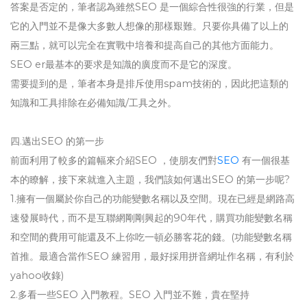
答案是否定的，筆者認為雖然SEO 是一個綜合性很強的行業，但是
它的入門並不是像大多數人想像的那樣艱難。只要你具備了以上的
兩三點，就可以完全在實戰中培養和提高自己的其他方面能力。
SEO er最基本的要求是知識的廣度而不是它的深度。
需要提到的是，筆者本身是排斥使用spam技術的，因此把這類的
知識和工具排除在必備知識/工具之外。
四.邁出SEO 的第一步
前面利用了較多的篇幅來介紹SEO ，使朋友們對
SEO
有一個很基
本的瞭解，接下來就進入主題，我們該如何邁出SEO 的第一步呢?
1.擁有一個屬於你自己的功能變數名稱以及空間。現在已經是網路高
速發展時代，而不是互聯網剛剛興起的90年代，購買功能變數名稱
和空間的費用可能還及不上你吃一頓必勝客花的錢。(功能變數名稱
首推。最適合當作SEO 練習用，最好採用拼音網址作名稱，有利於
yahoo收錄)
2.多看一些SEO 入門教程。SEO 入門並不難，貴在堅持