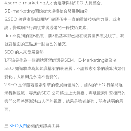
4.sem e-marketing人才會逐漸與純SEO 人員整合。
5.E-marketing開始從大規模整合發展到細分
6.SEO 將逐漸變成網路行銷隊伍中一直偏重於技術的力量。或者
說，變成網路行銷從業者必備的一條技術要素。
derek提到的這6點裏，前3點基本都已經在現實世界裏兌現了。我
就對後面的三點加一點自己的補充。
SEO 的未來發展趨勢:
1.不論是作為一個網站運營師還是SEM、E-Marketing從業者，
SEO 知識將成為其知識構架的最底層，不論搜索引擎的演算法如何
變化，大原則是永遠不會變的。
2.SEO 是伴隨著搜索引擎的發展而發展的，國內的SEO 行業將逐
漸得到規範，專業的SEO 公司將走上大舞臺，專敲搜索引擎後門的
旁門公司將逐漸淡出人們的視野，結果是強者越強，弱者越弱的局
面。
三.
SEO入門
必備的知識與工具