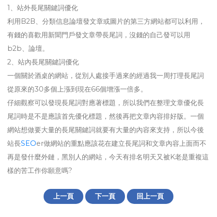
1、站外長尾關鍵詞優化
利用B2B、分類信息論壇發文章或圖片的第三方網站都可以利用，
有錢的喜歡用新聞門戶發文章帶長尾詞，沒錢的自己發可以用
b2b、論壇。
2、站內長尾關鍵詞優化
一個關於酒桌的網站，從別人處接手過來的經​​過我一周打理長尾詞
從原來的30多個上漲到現在66個增漲一倍多。
仔細觀察可以發現長尾詞對應著標題，所以我們在整理文章優化長
尾詞時是不是應該首先優化標題，然後再把文章內容排好版。一個
網站想做要大量的長尾關鍵詞就要有大量的內容來支持，所以今後
站長
SEO
er做網站的重點應該花在建立長尾詞和文章內容上面而不
再是發什麼外鏈，黑別人的網站，今天有排名明天又被K老是重複這
樣的苦工作你願意嗎?
上一頁
下一頁
回上一頁