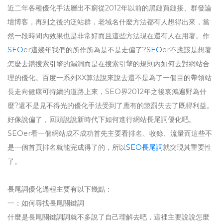
近二年各種優化手法層出不窮從2012年以前的黑鏈買鏈接、群發論
壇博客，再到之後的泛站群，老域名什麼方法都有人想得出來，當
然一段時間內效果也是非常好而且這些方法現在還有人在用著。作
SEO
er這幾年我們的所作所為是不是走偏了?
SEO
er不應該是想著
怎麼去鑽搜索引擎的漏洞而是在搜索引擎的規則內如何去對網站合
理的優化。百度一系列XX算法說來說去還不是為了一個目的帶領站
長走向健康可持續的道路上來，SEO界2012年之後哀鴻遍野為什
麼?還不是見不得光的優化手法受到了應有的懲罰失去了既得利益。
好像說偏了，回頭說說新時代下如何進行網站長尾詞優化吧。
SEOer看一個網站成不成功首先主要看排名、收錄、流量而這些不
是一個首頁排名就能完成得了的，所以
SEO長尾詞
就突現其重要性
了。
長尾詞優化過程主要有以下幾點：
一：如何尋找長尾關鍵詞
什麼是長尾關鍵詞詞就不多說了自己理解去吧，這裡主要說說怎麼