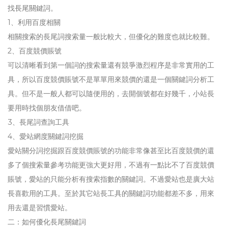
找長尾關鍵詞。
1、利用百度相關
相關搜索的長尾詞搜索量一般比較大，但優化的難度也就比較難。
2、百度競價賬號
可以清晰看到第一個詞的搜索量還有競爭激烈程序是非常實用的工
具，所以百度競價賬號不是單單用來競價的還是一個關鍵詞分析工
具。但不是一般人都可以隨便用的，去開個號都在好幾千，小站長
要用時找個朋友借借吧。
3、長尾詞查詢工具
4、愛站網度關鍵詞挖掘
愛站關分詞挖掘跟百度競價賬號的功能非常像甚至比百度競價的還
多了個搜索量參考功能更強大更好用，不過有一點比不了百度競價
賬號，愛站的只能分析有搜索指數的關鍵詞。不過愛站也是廣大站
長喜歡用的工具。至於其它站長工具的關鍵詞功能都差不多，用來
用去還是習慣愛站。
二：如何優化長尾關鍵詞