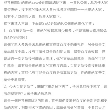
些常被問到的網站seo優化問題總結下來，一共100個，為方便大家
學習專研，接下來的幾天本人會分批將這些問答一一呈現給大家，
如有不足或錯誤之處，歡迎大家指正。
接下來進入主題，下面是SEO必知的100個網站優化問答：
1、百度每更新一次，網站的收錄就減少很多，但是我每天都增加偽
原創的內容啊？
這個問題大多數是因為網站權重導致百度不夠重視你；另外就是文
章品質度不高，沒有可讀性或是原創度太低，儘管百度會收錄，但
是經過一次更新後可能會太淘汰，你的文章品質越高，收錄的可能
性越高；還有就是網站網頁的重複度過高，百度更新後直接刪除重
複的內容；當然也有可能是百度自身演算法更新，你的網站某些文
章受更新影響。
2、今天百度更新了，關鍵字排名掉下去了，快照竟然慢下來了，這
該怎麼辦啊?大家快來給救急啊！
這是一個經常被問3到的問題，首先我們要瞭解百度的最新更新和更
新的內容，判斷排名下降的原因，繼續做該做的事情，不要怨天尤