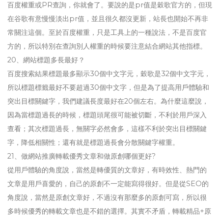
百度權重或PR查詢，你就會了。要說的是pr值是穀歌官方的，但現
在谷歌有意慢慢淡出pr值，並且很久都沒更新，站長也開始不再非
常關注這個。至於百度權重，只是工具上的一種說法，不是百度官
方的，所以特別在查詢別人權重的時候要注意結合網站其他指標。
20、網站標題多長最好？
百度搜索結果標題最多顯示30個中文字元，穀歌是32個中文字元，
所以標題標籤最好不要超過30個中文字，但是為了提高用戶體驗和
突出目標關鍵字，我們建議長度最好在20個左右。為什麼這麼說，
因為當標題過長的時候，標題頭尾很可能被切斷，不利於用戶深入
查看；其次標題過長，無關字必然會多，這樣不利於突出目標關鍵
字，降低相關性；還有就是標題過長會分散關鍵字權重。
21、做網站推廣轉載優秀文章和做原創哪個更好?
從用戶體驗的角度說，當然是轉優質的文章好，有時效性、熱門的
文章是用戶喜愛的，自己的原創不一定能寫得很好。但是從SEO的
角度說，當然是原創文章好，不過沒有那麼多的原創可寫，所以很
多時候優秀的轉載文章也是不錯的選擇。其實不矛盾，轉載精品+原