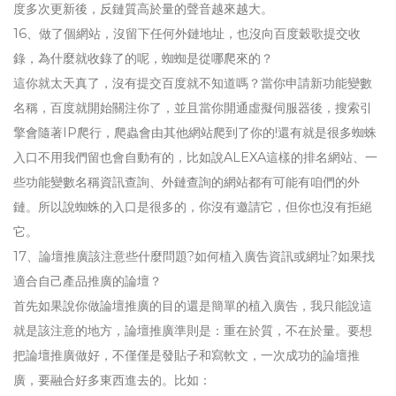
度多次更新後，反鏈質高於量的聲音越來越大。
16、做了個網站，沒留下任何外鏈地址，也沒向百度穀歌提交收
錄，為什麼就收錄了的呢，蜘蜘是從哪爬來的？
這你就太天真了，沒有提交百度就不知道嗎？當你申請新功能變數
名稱，百度就開始關注你了，並且當你開通虛擬伺服器後，搜索引
擎會隨著IP爬行，爬蟲會由其他網站爬到了你的!還有就是很多蜘蛛
入口不用我們留也會自動有的，比如說ALEXA這樣的排名網站、一
些功能變數名稱資訊查詢、外鏈查詢的網站都有可能有咱們的外
鏈。所以說蜘蛛的入口是很多的，你沒有邀請它，但你也沒有拒絕
它。
17、論壇推廣該注意些什麼問題?如何植入廣告資訊或網址?如果找
適合自己產品推廣的論壇？
首先如果說你做論壇推廣的目的還是簡單的植入廣告，我只能說這
就是該注意的地方，論壇推廣準則是：重在於質，不在於量。要想
把論壇推廣做好，不僅僅是發貼子和寫軟文，一次成功的論壇推
廣，要融合好多東西進去的。比如：