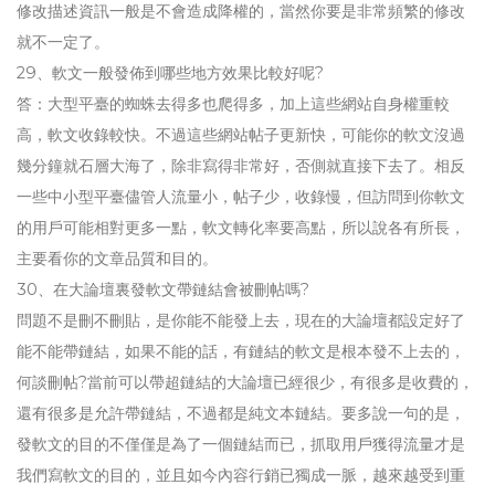
修改描述資訊一般是不會造成降權的，當然你要是非常頻繁的修改
就不一定了。
29、軟文一般發佈到哪些地方效果比較好呢?
答：大型平臺的蜘蛛去得多也爬得多，加上這些網站自身權重較
高，軟文收錄較快。不過這些網站帖子更新快，可能你的軟文沒過
幾分鐘就石層大海了，除非寫得非常好，否側就直接下去了。相反
一些中小型平臺儘管人流量小，帖子少，收錄慢，但訪問到你軟文
的用戶可能相對更多一點，軟文轉化率要高點，所以說各有所長，
主要看你的文章品質和目的。
30、在大論壇裏發軟文帶鏈結會被刪帖嗎?
問題不是刪不刪貼，是你能不能發上去，現在的大論壇都設定好了
能不能帶鏈結，如果不能的話，有鏈結的軟文是根本發不上去的，
何談刪帖?當前可以帶超鏈結的大論壇已經很少，有很多是收費的，
還有很多是允許帶鏈結，不過都是純文本鏈結。要多說一句的是，
發軟文的目的不僅僅是為了一個鏈結而已，抓取用戶獲得流量才是
我們寫軟文的目的，並且如今內容行銷已獨成一脈，越來越受到重