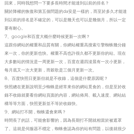
回來，同時我想問一下要多長時間才能達到以前的排名？
關於降權的恢復和第五個問題的da安是一樣的，而至於多久才能達
到以前的排名是不確定的，可以是幾天也可以是幾個月，所以一定
要有耐心。
7、google和百度大概什麼時候更新一次啊？
這跟你網站的權重和品質有關，你網站權重高搜索引擎蜘蛛幾分鐘
來一次，你的更新也快。權重不高也許很久都不更新你的站。現在
大多數站的情況是一周更新一次，百度在週四淩晨有一次小更新，
每月底又一次大更新，而穀歌是三個月更新一次。
8、百度快照日更新但就是不收錄，這個是什麼原因呢？
快照總在更新說明至少蜘蛛是經常來你的網站覓食的，但是至於收
錄不收錄就要看你網站頁面的內容，網站佈局、載入速度、網站結
構等等方面，快照更新並不等於收錄快。
9、網站打不開，蜘蛛還會來嗎？
時間長了的話，可能會影響的，因為長期打不開就相當於被遮罩
了。這就是伺服器不穩定，蜘蛛會認為你的站有問題，以後就很少