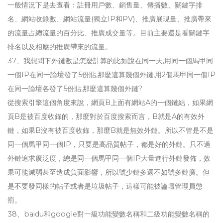
一般情況下是去查看：註冊用戶數、銷售量、傳播數、關鍵字排
名、網站收錄數、網站流量(獨立IP和PV)、推廣展現量、推廣帶來
的流量占總流量的百分比、推廣成交量等。目前主要還是看關鍵字
排名以及相應的推廣帶來的流量。
37、我想問下外鏈數是怎麼計算的比如說在同一天,用同一個馬甲同
一個IP在同一論壇發了5份貼,那麼這算幾個外鏈,用2個馬甲同一個IP
在同一論壇各發了5份貼,那麼這算幾個外鏈?
從搜索引擎這個角度來說，網頁B上面有網站A的一個鏈結，如果網
頁B是被百度收錄的，那麼對於百度搜索而言，B就是A的有效外
鏈，如果B沒有被百度收錄，那麼B就是無效外鏈。所以不管是不是
同一個馬甲同一個IP，只要是高品質帖子，都是好的外鏈。只不過
外鏈追求廣泛度，總是同一個馬甲同一個IP大量進行外鏈發佈，效
果可能減弱甚至造成負面影響，所以號少鏈多還不如號多鏈廣。但
是不要發同樣的帖子或者是垃圾帖子，這樣可能被論壇管理員懲
罰。
38、baidu和google對一級功能變數名稱和二級功能變數名稱的