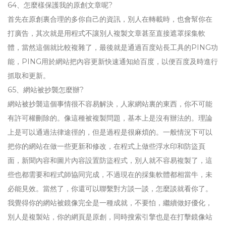
64、怎麼樣保護我的原創文章呢?
首先在原創裏合理的多你自己的資訊，別人在轉載時，也會幫你在
打廣告，其次就是用程式不讓別人複製文章甚至直接遮罩採集軟
體，當然這個就比較複雜了，最後就是通過百度站長工具的PING功
能，PING用於網站把內容更新快速通知給百度，以便百度及時進行
抓取和更新。
65、網站被抄襲怎麼辦?
網站被抄襲這個事情很不容易解決，人家網站裏的東西，你不可能
有許可權刪除的。像這種被複製問題，基本上是沒有辦法的。理論
上是可以通過法律途徑的，但是過程是很麻煩的。一般情況下可以
把你的網站在做一些更新和修改，在程式上做些浮水印和防盜頁
面，新聞內容和圖片內容設置防盜程式，別人就不容易複製了，這
些也都需要和程式師協同完成，不過現在的採集軟體都相當牛，未
必能見效。當然了，你還可以聯繫對方談一談，怎麼談就看你了。
我覺得你的網站被鏡像完全是一種成就，不要怕，繼續做好優化，
別人是複製站，你的網頁是原創，同時搜索引擎也是在打擊鏡像站