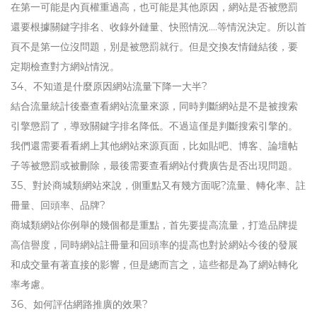
在第一可能是內頁權重過高，也可能是其他原因，網站是否被懲罰
還要根據關鍵字排名、收錄外鏈量、快照情況....等情況決定。所以首
頁不是第一位沒問題，別是被懲罰就行。但是交換友情鏈結後，要
定期檢查對方網站情況。
34、不知道是什麼原因網站流量下降一大半?
結合流量統計後臺查看網站流量來源，同時判斷網站是不是被搜索
引擎懲罰了，導致關鍵字排名降低。不過這僅是判斷搜索引擎的。
我們還需要看看網上其他網站來源頁面，比如貼吧、博客、論壇帖
子等被懲罰或被刪除，最後需要查看網站付費廣告是否出現問題。
35、對於商城類網站來說，側重點又有幾方面呢?流量、轉化率、註
冊量、回頭率、品牌?
商城類網站你例舉的幾個都是重點，首先要提高流量，打造品牌提
高信譽度，同時網站註冊量和回頭率的提高也對於網站今後的發展
和成交量有著直接的影響，但是總而言之，這些都是為了網站轉化
率考慮。
36、如何評估網路推廣的效果?