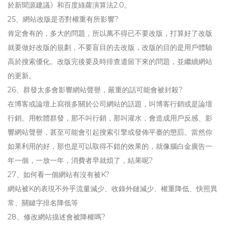
於新聞源建議》和百度綠蘿演算法2.0。
25、網站改版是否對權重有所影響?
肯定會有的，多大的問題，所以萬不得已不要改版，打算好了改版
就要做好改版的規劃，不要盲目的去改版，改版的目的是用戶體驗
高於搜索優化。改版完後要及時排查遺留下來的問題，並繼續網站
的更新。
26、群發太多會影響網站聲譽，嚴重的話可能會被封殺?
在博客或論壇上寫很多關於公司網站的話題，叫博客行銷或是論壇
行銷。用軟體群發，那不叫行銷，那叫灌水，會造成用戶反感、影
響網站聲譽，甚至可能會引起搜索引擎或發佈平臺的懲罰。當然你
如果利用的好，那也是可以取得不錯的效果的，就像腦白金廣告一
年一個，一放一年，消費者早就煩了，結果呢?
27、如何看一個網站有沒有被K?
網站被K的表現不外乎流量減少、收錄外鏈減少、權重降低、快照異
常、關鍵字排名降低等
28、修改網站描述會被降權嗎?