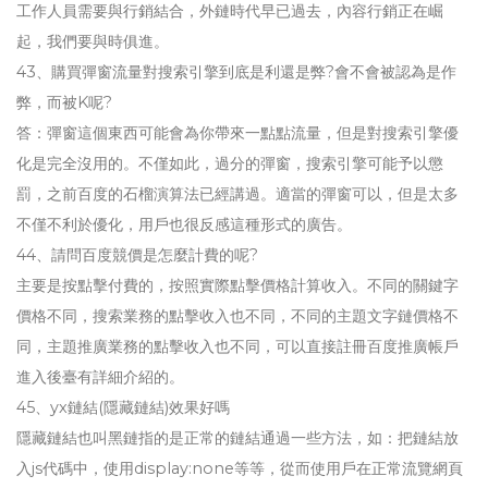
工作人員需要與行銷結合，外鏈時代早已過去，內容行銷正在崛
起，我們要與時俱進。
43、購買彈窗流量對搜索引擎到底是利還是弊?會不會被認為是作
弊，而被K呢?
答：彈窗這個東西可能會為你帶來一點點流量，但是對搜索引擎優
化是完全沒用的。不僅如此，過分的彈窗，搜索引擎可能予以懲
罰，之前百度的石榴演算法已經講過。適當的彈窗可以，但是太多
不僅不利於優化，用戶也很反感這種形式的廣告。
44、請問百度競價是怎麼計費的呢?
主要是按點擊付費的，按照實際點擊價格計算收入。不同的關鍵字
價格不同，搜索業務的點擊收入也不同，不同的主題文字鏈價格不
同，主題推廣業務的點擊收入也不同，可以直接註冊百度推廣帳戶
進入後臺有詳細介紹的。
45、yx鏈結(隱藏鏈結)效果好嗎
隱藏鏈結也叫黑鏈指的是正常的鏈結通過一些方法，如：把鏈結放
入js代碼中，使用display:none等等，從而使用戶在正常流覽網頁