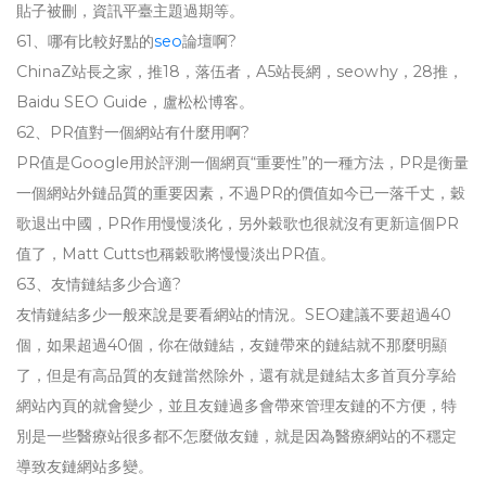
貼子被刪，資訊平臺主題過期等。
61、哪有比較好點的
seo
論壇啊?
ChinaZ站長之家，推18，落伍者，A5站長網，seowhy，28推，
Baidu SEO Guide，盧松松博客。
62、PR值對一個網站有什麼用啊?
PR值是Google用於評測一個網頁“重要性”的一種方法，PR是衡量
一個網站外鏈品質的重要因素，不過PR的價值如今已一落千丈，穀
歌退出中國，PR作用慢慢淡化，另外穀歌也很就沒有更新這個PR
值了，Matt Cutts也稱穀歌將慢慢淡出PR值。
63、友情鏈結多少合適?
友情鏈結多少一般來說是要看網站的情況。SEO建議不要超過40
個，如果超過40個，你在做鏈結，友鏈帶來的鏈結就不那麼明顯
了，但是有高品質的友鏈當然除外，還有就是鏈結太多首頁分享給
網站內頁的就會變少，並且友鏈過多會帶來管理友鏈的不方便，特
別是一些醫療站很多都不怎麼做友鏈，就是因為醫療網站的不穩定
導致友鏈網站多變。