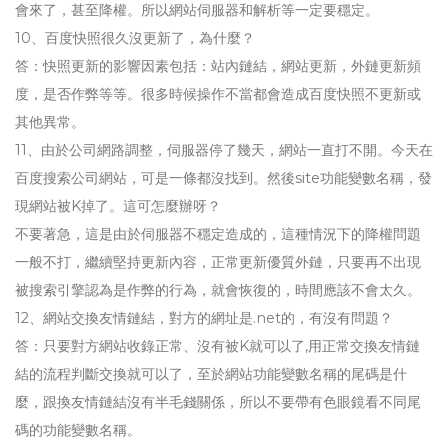
會來了，甚至降權。所以網站伺服器和解析等一定要穩定。
10、百度快照很久沒更新了，為什麼？
答：快照更新的影響因素包括：站內鏈結，網站更新，外鏈更新頻
度，是否作弊等等。很多時候操作不當都會造成百度快照不更新或
其他異常。
11、由於公司網路調整，伺服器停了幾天，網站一直打不開。今天在
百度搜索公司網站，可是一條都沒找到。然後site功能變數名稱，發
現網站被K掉了。這可怎麼辦呀？
不要著急，這是由於伺服器不穩定造成的，這種情況下的降權問題
一般不打，繼續堅持更新內容，正常更新優質外鏈，只要再不出現
被搜索引擎認為是作弊的行為，就會恢復的，時間應該不會太久。
12、網站交換友情鏈結，對方的網址是.net的，有沒有問題？
答：只要對方網站收錄正常、沒有被K就可以了,用正常交換友情鏈
結的流程判斷交換就可以了，至於網站功能變數名稱的尾碼是什
麼，跟換友情鏈結沒有半毛錢關係，所以不要帶有色眼鏡看不同尾
碼的功能變數名稱。