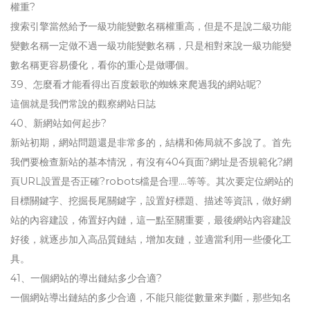
權重?
搜索引擎當然給予一級功能變數名稱權重高，但是不是說二級功能
變數名稱一定做不過一級功能變數名稱，只是相對來說一級功能變
數名稱更容易優化，看你的重心是做哪個。
39、怎麼看才能看得出百度穀歌的蜘蛛來爬過我的網站呢?
這個就是我們常說的觀察網站日誌
40、新網站如何起步?
新站初期，網站問題還是非常多的，結構和佈局就不多說了。首先
我們要檢查新站的基本情況，有沒有404頁面?網址是否規範化?網
頁URL設置是否正確?robots檔是合理....等等。其次要定位網站的
目標關鍵字、挖掘長尾關鍵字，設置好標題、描述等資訊，做好網
站的內容建設，佈置好內鏈，這一點至關重要，最後網站內容建設
好後，就逐步加入高品質鏈結，增加友鏈，並適當利用一些優化工
具。
41、一個網站的導出鏈結多少合適?
一個網站導出鏈結的多少合適，不能只能從數量來判斷，那些知名