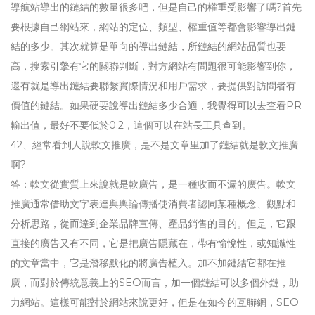
導航站導出的鏈結的數量很多吧，但是自己的權重受影響了嗎?首先
要根據自己網站來，網站的定位、類型、權重值等都會影響導出鏈
結的多少。其次就算是單向的導出鏈結，所鏈結的網站品質也要
高，搜索引擎有它的關聯判斷，對方網站有問題很可能影響到你，
還有就是導出鏈結要聯繫實際情況和用戶需求，要提供對訪問者有
價值的鏈結。如果硬要說導出鏈結多少合適，我覺得可以去查看PR
輸出值，最好不要低於0.2，這個可以在站長工具查到。
42、經常看到人說軟文推廣，是不是文章里加了鏈結就是軟文推廣
啊?
答：軟文從實質上來說就是軟廣告，是一種收而不漏的廣告。軟文
推廣通常借助文字表達與輿論傳播使消費者認同某種概念、觀點和
分析思路，從而達到企業品牌宣傳、產品銷售的目的。但是，它跟
直接的廣告又有不同，它是把廣告隱藏在，帶有愉悅性，或知識性
的文章當中，它是潛移默化的將廣告植入。加不加鏈結它都在推
廣，而對於傳統意義上的SEO而言，加一個鏈結可以多個外鏈，助
力網站。這樣可能對於網站來說更好，但是在如今的互聯網，SEO