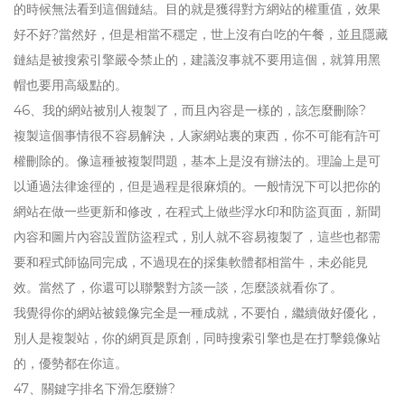
的時候無法看到這個鏈結。目的就是獲得對方網站的權重值，效果
好不好?當然好，但是相當不穩定，世上沒有白吃的午餐，並且隱藏
鏈結是被搜索引擎嚴令禁止的，建議沒事就不要用這個，就算用黑
帽也要用高級點的。
46、我的網站被別人複製了，而且內容是一樣的，該怎麼刪除?
複製這個事情很不容易解決，人家網站裏的東西，你不可能有許可
權刪除的。像這種被複製問題，基本上是沒有辦法的。理論上是可
以通過法律途徑的，但是過程是很麻煩的。一般情況下可以把你的
網站在做一些更新和修改，在程式上做些浮水印和防盜頁面，新聞
內容和圖片內容設置防盜程式，別人就不容易複製了，這些也都需
要和程式師協同完成，不過現在的採集軟體都相當牛，未必能見
效。當然了，你還可以聯繫對方談一談，怎麼談就看你了。
我覺得你的網站被鏡像完全是一種成就，不要怕，繼續做好優化，
別人是複製站，你的網頁是原創，同時搜索引擎也是在打擊鏡像站
的，優勢都在你這。
47、關鍵字排名下滑怎麼辦?