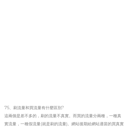
排名沒用而不去做。
73、做網站的權重主要要做哪幾點啊?
關於提升網站權重的側重點也是分階段的，SEO主要把它們分為
SEO優化前期、中期和後期，前期是關鍵字在20名外，主要第三方
平臺的外鏈推薦;中期目標關鍵字排名進入20，主要靠吸引點擊流
量，獲得用戶推薦，後期關鍵字排名穩定在前3，主要就是網站內部
微調和長尾詞引流。
74、如何做長尾關鍵字排名?
優化長尾關鍵字主要是先要挖掘大量優質的長尾關鍵字，然後根據
長尾關鍵字編輯優質的文章，做好長尾詞和對應鏈結的統計，方便
站內內鏈的建設，同時加入外鏈。其他和做首頁目標關鍵字是一樣
的。一定要做好長尾關鍵字文章統計，防止站內出現多個內容頁做
同一個長尾詞分散權重。
75、刷流量和買流量有什麼區別?
這兩個是差不多的，刷的流量不真實。而買的流量分兩種，一種真
實流量，一種假流量(就是刷的流量)。網站後期給網站適當的買真實