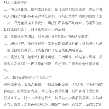
加上正常的更新。
三、內容原創性。搜索收錄頁面不是你說原創就是原創，你沒有看
別人的自己寫的那不見得就是原創，你寫的文章和網路的觀點千篇
一律，只是稍微換了個說法，可讀性不強也不夠稀缺，你需要做的
是以偽原創為主，以適當獨特的內容為輔。
四、友情鏈結有問題。對方網站被K導致你的網站受影響。
五、網站作弊。任何搜搜索引擎對這點都是嚴打的，收錄減少只是
一個比較輕的懲罰，你需要的操作是儘快把網站更正。
六。硬體方面。如網站打開速度慢，主機延遲，網站被掛馬等，當
搜索多次來探訪出現這樣的情況，可想而知了搜索也會慢慢摒棄
的。
50、如何保證關鍵字排名穩定?
要關鍵字穩，首先人要穩，不要過多的去用SEO技術，堅持網站內
容建設，如果沒有內容，就沒有人會被吸引，就不會有什麼流量，
就算來了人，跳出的機率也很大。如果站的內容品質很高，自然就
會有人喜歡，流量自然能保證，關鍵字排名也會穩定，如何寫好內