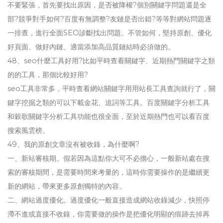
不要緊張，首先要找出原因，是否被降權?個別關鍵字問題還是全
部?競爭對手如何?百度有無調整?友鏈是否出錯?等等對網站問題逐
一排查，進行全面SEO診斷找出問題。不管如何，堅持原創、優化
好頁面、做好內鏈、適當添加高品質鏈結時必須做的。
48、seo什麼工具好用?比如平時查看關鍵字、近期熱門關鍵字之類
的的工具，那個比較好用?
seo工具非常多，平時查看網站關鍵字用用站長工具查詢就行了，關
鍵字挖掘之類的可以下載金花、追詞等工具。百度關鍵字分析工具
和穀歌關鍵字分析工具功能也很全面，至於近期熱門也可以看百度
搜索風雲榜。
49、我的原創文章沒有被收錄，為什麼啊?
一、新站審核期。假若因為這點你大可不必擔心，一般新站處在搜
索的審核期間，是需要時間來考量的，這時你需要操作的是繼續更
新的網站，帶來更多原創獨特的內容。
二、網站過度優化。過度優化一般直接造成網站收錄減少，快照停
滯不進或直接不收錄，你需要做的操作是把優化明顯的痕跡去掉再