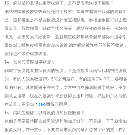
13、網站被K後,現在重新收錄了，是不是表示恢復了權重？
網站被降權後恢復收錄只是證明搜索引擎還在繼續抓取你的網頁而
已，這和權重是不是要恢復沒什麼直接關係。看權重恢復可以去查
看流量、百度權重、關鍵字排名等等，網站在收錄僅僅是一個好的
徵兆，如果每天持續更新，並且穩定收錄那就會越來越得到搜索引
擎好感，離恢復權重也會越來越近!總之網站被降權不等於不收錄，
收錄也不等於權重恢復。
14、如何設置關鍵字密度？
關鍵字密度是看整個頁面的密度，不是僅僅看這兩個代碼中的密度
的。有的人認為密度2%-8%之間最好，有的認為3%-7%，各種各
樣的都有。其實關鍵不在密度，文章中自然佈局關鍵字就好，不要
刻意去堆砌，現在的搜索引擎新技術是用戶體驗，抓住用戶才能抓
住流量，不要為了
seo
而得罪用戶。
15、請問怎麼樣可以有效的增加反鏈數量？
這個是需要長時間去積累資源和增加反鏈的，不是說一下子就增加
很多反鏈，在一方面，不要去追求反鏈的量而忽視了它的質，在百