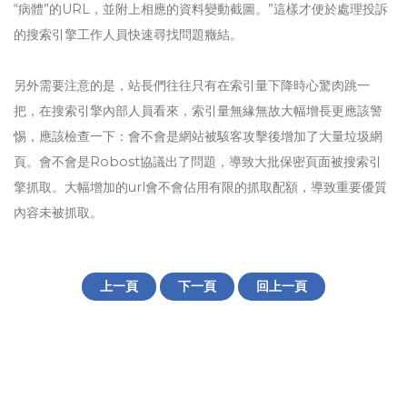
“病體”的URL，並附上相應的資料變動截圖。”這樣才便於處理投訴
的搜索引擎工作人員快速尋找問題癥結。
另外需要注意的是，站長們往往只有在索引量下降時心驚肉跳一
把，在搜索引擎內部人員看來，索引量無緣無故大幅增長更應該警
惕，應該檢查一下：會不會是網站被駭客攻擊後增加了大量垃圾網
頁。會不會是Robost協議出了問題，導致大批保密頁面被搜索引
擎抓取。大幅增加的url會不會佔用有限的抓取配額，導致重要優質
內容未被抓取。
上一頁
下一頁
回上一頁