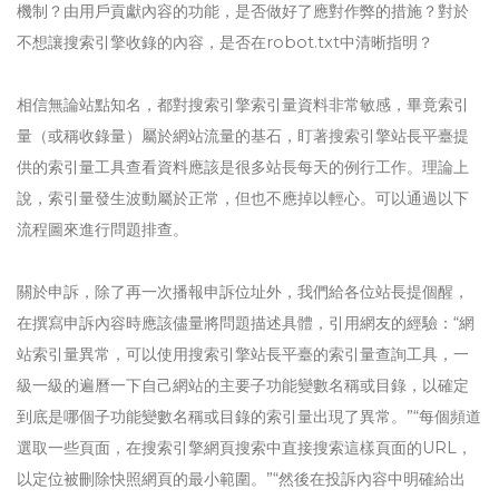
機制？由用戶貢獻內容的功能，是否做好了應對作弊的措施？對於
不想讓搜索引擎收錄的內容，是否在robot.txt中清晰指明？
相信無論站點知名，都對搜索引擎索引量資料非常敏感，畢竟索引
量（或稱收錄量）屬於網站流量的基石，盯著搜索引擎站長平臺提
供的索引量工具查看資料應該是很多站長每天的例行工作。理論上
說，索引量發生波動屬於正常，但也不應掉以輕心。可以通過以下
流程圖來進行問題排查。
關於申訴，除了再一次播報申訴位址外，我們給各位站長提個醒，
在撰寫申訴內容時應該儘量將問題描述具體，引用網友的經驗：“網
站索引量異常，可以使用搜索引擎站長平臺的索引量查詢工具，一
級一級的遍曆一下自己網站的主要子功能變數名稱或目錄，以確定
到底是哪個子功能變數名稱或目錄的索引量出現了異常。”“每個頻道
選取一些頁面，在搜索引擎網頁搜索中直接搜索這樣頁面的URL，
以定位被刪除快照網頁的最小範圍。”“然後在投訴內容中明確給出