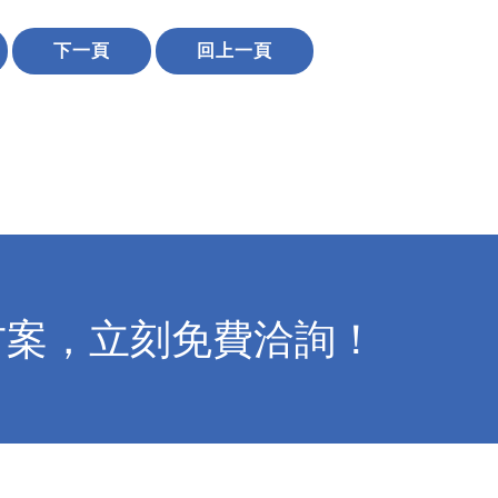
下一頁
回上一頁
方案，立刻免費洽詢！