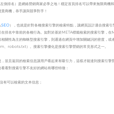
gle左側排名）是網絡營銷商家必爭之地！穩定首頁排名可以帶來無限商機
寶貴商機，恭手讓與競爭對手！
,
SEO
），也就是針對各種搜索引擎的檢索特點，讓網頁設計適合搜索引
在排名中靠前的各種行為。如對於基於META標籤檢索的搜索引擎，在M
容相關性為主的蜘蛛型搜索引擎，則通過在網頁中增加關鍵詞的密度，或
tm、robots.txt）。搜索引擎優化是搜索引擎營銷的常見形式之一。
息，並且返回的檢索信息讓用戶看起來有吸引力，這樣才能達到搜索引擎
妨看看對搜索引擎不友好的網站有哪些特徵：
形式，沒有可以檢索的文本信息；