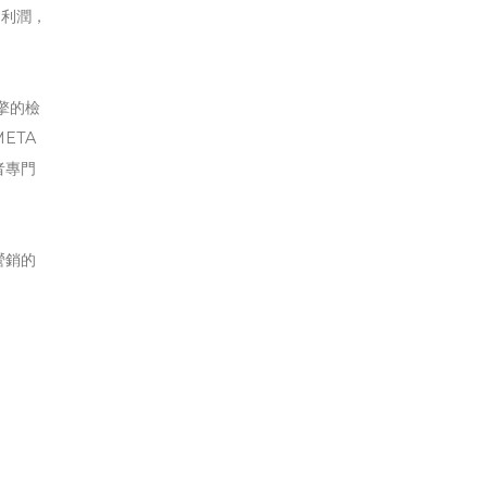
和利潤，
擎的檢
ETA
者專門
營銷的