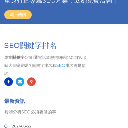
量身打造專屬SEO方案，立刻免費洽詢！
馬上諮詢
SEO關鍵字排名
專業
關鍵字
公司1通電話幫您把網站排名到第1頁、 想要讓自己的網
站大量曝光嗎？關鍵字排名和
SEO
排名將是您最佳的選擇！歡迎洽
詢
最新資訊
具體分析SEO必須要做的事
2021-03-22