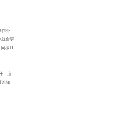
算作外
鏈就會更
同樣11
升，這
可以知