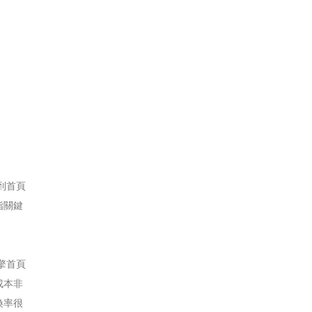
到首頁
指關鍵
擎首頁
成本非
換率很