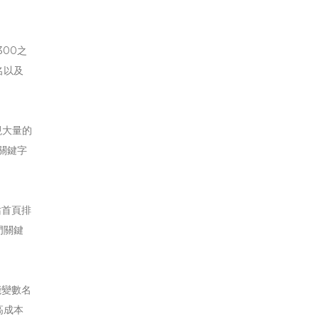
00之
名以及
現大量的
關鍵字
站首頁排
門關鍵
能變數名
高成本