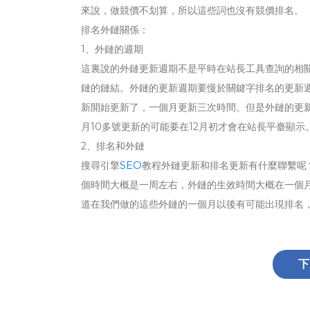
來說，做競價不划算，所以這些詞也沒有競價排名。
排名外鏈關係：
1、外鏈的週期
這裏說的外鏈更新週期不是平時在站長工具查詢的相
鏈的鏈結。外鏈的更新週期要慢於關鍵字排名的更新週
新開始更新了，一個月更新三次時間。但是外鏈的更新並
月10多號更新的可能要在12月初才會在站長平臺顯示
2、排名和外鏈
搜尋引擎
SEO
教程外鏈更新和排名更新有什麼聯繫呢
個時間大概是一周左右，外鏈的生效時間大概在一個
道在我們做的這些外鏈的一個月以後有可能出現排名，
下