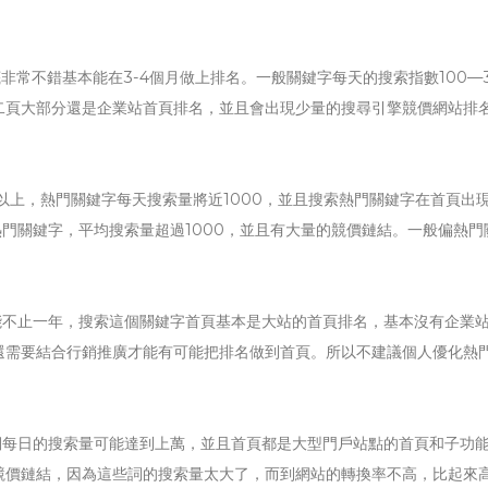
非常不錯基本能在3-4個月做上排名。一般關鍵字每天的搜索指數100—3
二頁大部分還是企業站首頁排名，並且會出現少量的搜尋引擎競價網站排
以上，熱門關鍵字每天搜索量將近1000，並且搜索熱門關鍵字在首頁出
熱門關鍵字，平均搜索量超過1000，並且有大量的競價鏈結。一般偏熱門
能不止一年，搜索這個關鍵字首頁基本是大站的首頁排名，基本沒有企業
還需要結合行銷推廣才能有可能把排名做到首頁。所以不建議個人優化熱
詞每日的搜索量可能達到上萬，並且首頁都是大型門戶站點的首頁和子功
競價鏈結，因為這些詞的搜索量太大了，而到網站的轉換率不高，比起來