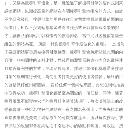
），又稱為搜尋引擎優化，是一種透過了解搜尋引擎的運作規則來
調整網站，以期提高目的網站在有關搜尋引擎內排名的方式。由於
不少研究發現，搜尋引擎的用戶往往只會留意搜尋結果最前面的幾
個條目，所以不少網站都希望透過各種形式來影響搜尋引擎的排
序，讓自己的網站可以有優秀的搜尋排名。當中尤以各種依靠廣告
維生的網站為甚。 所謂「針對搜尋引擎作最佳化的處理」，是指為
了要讓網站更容易被搜尋引擎接受。搜尋引擎會將網站彼此間的內
容做一些相關性的資料比對，然後再由瀏覽器將這些內容以最快速
且接近最完整的方式，呈現給搜尋者。搜尋引擎優化就是通過搜尋
引擎的規則進行優化，為使用者打造更好的使用者體驗，最終的目
的就是做好使用者體驗。 對於任何一個網站來說，要想在網站推廣
中取得成功，搜尋引擎優化都是至為關鍵的一項任務。同時，隨著
搜尋引擎不斷變換它們的搜尋排名演算法規則，每次演算法上的改
變都會讓一些排名很好的網站在一夜之間名落孫山，而失去排名的
直接後果就是失去了網站原生的可觀存取流量。所以每次搜尋引擎
算演法的改變都會在網站之中引起不小的騷動和焦慮。可以說，搜