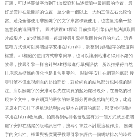
正題，可以將關鍵字放到Title標籤和描述標籤中最顯眼的位置，最
好是安排在最開頭的位置，至少要一個以上，大約三個左右比較恰
當。避免全部使用非關鍵字的文字來當標籤使用，也盡量捨棄一些
無意義的遣詞用字。 圖片設置alt標籤 目前搜尋引擎仍然無法讀取圖
片或影片，alt標籤是唯一能讓搜尋引擎抓取圖片內容的方式，透過
這種方式也可以將關鍵字安排在html中，調整網頁關鍵字的密度與
權重。alt標籤的使用方式非常簡單，也可以讓網站排名得到不錯的
效果，搜尋引擎一樣會針對alt標籤進行單獨評估，所以拍樂得自然
排序認為標籤的優化也是非常重要的。 關鍵字安排在網頁的底部 搜
尋引擎不但重視網頁的起始部份，對於網頁的結尾部分也同樣的關
注。所以關鍵字的安排可以先在網頁的起始處出現外，在自然的出
現在全文中，並在網頁的最後的結尾部分再畫龍點睛的現身，此處
若原本已安排了導航連結與java腳本在網頁的底部，那麼就把關鍵
字用在html收尾前。拍樂得網站排名發現還有另一個方式就是把關
鍵字安排在結尾的版權訊息中，搜尋引擎並不討厭這種作法。 關鍵
字的突出性、權重與密度關乎搜尋引擎在評估一個網站排名的時候