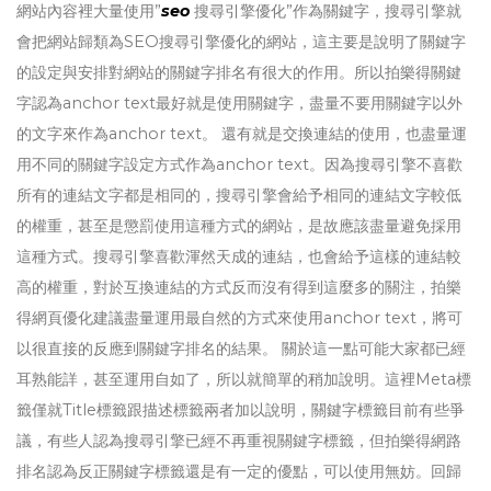
網站內容裡大量使用”
seo
搜尋引擎優化”作為關鍵字，搜尋引擎就
會把網站歸類為SEO搜尋引擎優化的網站，這主要是說明了關鍵字
的設定與安排對網站的關鍵字排名有很大的作用。所以拍樂得關鍵
字認為anchor text最好就是使用關鍵字，盡量不要用關鍵字以外
的文字來作為anchor text。 還有就是交換連結的使用，也盡量運
用不同的關鍵字設定方式作為anchor text。因為搜尋引擎不喜歡
所有的連結文字都是相同的，搜尋引擎會給予相同的連結文字較低
的權重，甚至是懲罰使用這種方式的網站，是故應該盡量避免採用
這種方式。搜尋引擎喜歡渾然天成的連結，也會給予這樣的連結較
高的權重，對於互換連結的方式反而沒有得到這麼多的關注，拍樂
得網頁優化建議盡量運用最自然的方式來使用anchor text，將可
以很直接的反應到關鍵字排名的結果。 關於這一點可能大家都已經
耳熟能詳，甚至運用自如了，所以就簡單的稍加說明。這裡Meta標
籤僅就Title標籤跟描述標籤兩者加以說明，關鍵字標籤目前有些爭
議，有些人認為搜尋引擎已經不再重視關鍵字標籤，但拍樂得網路
排名認為反正關鍵字標籤還是有一定的優點，可以使用無妨。回歸