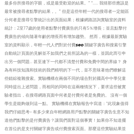
最多你所搜尋的字眼，或是最受歡迎的結果。” “…… 我猜那些應該是
最常被搜尋者點擊的結果，。” 但是這些年輕一代的搜尋者一定能區
分何者是搜尋引擎統計出的頁面結果；根據網路諮詢實驗室的資料
統計：2至17歲的使用者點擊付費廣告的只有5％增長；並且點擊付
費廣告的傾向隨著年齡的增長而有增加趨勢。 然而，根據最新實驗
室的資料顯示，年輕一代人們對於付費
seo
關鍵字廣告和搜索引擎
自動統計頁面的見解並不如我們之前所認為的一樣，並因此而引申
出另一個問題… 甚至連下一代都不清楚付費和免費中間的界線？ 身
為有科技知識和技術的我們精明的下一代，並不意味著他們瞭解這
些錯綜複雜搜索。實驗機構在兩個不同的場合對於國高中中學兒童
同時提出上述問題，而相同的同時在這兩種情況下，要求這些被實
驗者指出，在搜尋網路頁面中何者是付費何者是免費的。 沒有一個
學生是能夠做到這一點。 實驗機構在實驗報告中寫道：“此現象值得
我們仔細思考– 有多少來自年輕網路用戶點擊的關鍵字廣告生意不知
道他們點擊的是付費廣告？讓我們面對這個事實！如果你不知道擺
在首位的是支付關鍵字廣告或付費搜索頁面。那麼這些實驗結果並