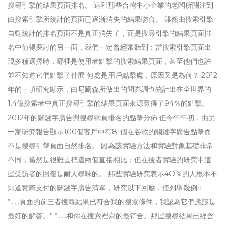
搜尋引擎的結果頁面排名。 這和那些台灣中小企業的老闆所關注到
由搜索引擎所統計的頁面已逐漸消失的結果吻合。 雖然由搜索引擎
自動統計的排名頁面不是真正消失了，而是搜尋引擎的結果頁面排
名中值得探討的另一面，我們一定曾經常聽到：當搜索引擎頁面出
現多種選擇時，哪裡是使用者點擊的搜索結果頁面，甚至他們也許
並不知道它們點擊了什麼 何處是用戶點擊處，原因又是為何？ 2012
年的一項研究顯示，由尼爾森所做出的問券調查統計出在全世界的
1.4億搜索者中真正搜尋引擎的結果頁面來源贏得了94％的點擊。
2012年的關鍵字廣告與搜尋網頁排名的點擊分佈 但今年年初，由另
一家研究報告顯示100個客戶中有81個在谷歌的關鍵字廣告點擊而
不是搜尋引擎頁面自然排名。 因為該實驗方法和實驗對象基礎非常
不同，當然是很難去把這兩個直接相比；但在後者實驗的研究中這
些受訪者的回覆是耐人尋味的。 那些實驗研究表示4O％的人根本不
知道實際支付的關鍵字廣告清單，研究以下回應，僅列舉幾例：
“……頁面的前三者搜尋結果已符合我的搜索條件，我認為它們應該是
最好的解答。” “……和你在搜索裡寫的最符合。那些搜尋結果已經含