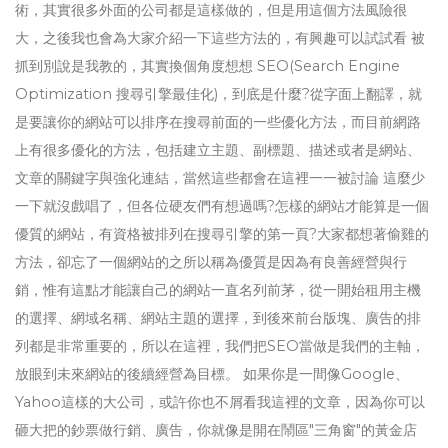
術，其實很多外面的公司都是這樣做的，但是用這個方法風險很
大，之後我也會為大家介紹一下這些方法的，有興趣可以試試看 被
抓到別說是我教的，其實換個角度想想 SEO(Search Engine
Optimization 搜尋引擎最佳化)，到底是什麼?從字面上翻譯，就
是要讓你的網站可以排序在搜尋前面的一些優化方法，而目前網路
上有很多優化的方法，包括建立主題、副標題、描述或者是網站、
文章的關鍵字與強化連結，當然這些都會在這裡一一被討論 這麼少
一下就沒戲唱了，但各位硬友們有想過嗎?怎樣的網站才能算是一個
優質的網站，有資格被排列在搜尋引擎的第一頁?大家都想著偷雞的
方法，卻忘了一個網站的之所以稱為優質是因為有良善經營與行
銷，惟有這點才能讓自己的網站一直名列前茅，從一開始租用主機
的選擇、網域名稱、網站主題的選擇，到後來前台版塊、廣告的排
列都是非常重要的，所以在這裡，我們把SEO當做是我們的主軸，
放眼到未來網站的後續經營為目標。 如果你是一間像Google、
Yahoo這樣的大公司，或許你也不屑看我這裡的文章，因為你可以
砸大把的鈔票做行銷、廣告，你就像是開在鬧區"三角窗"的黃金店