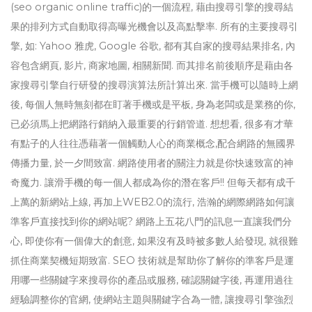
(seo organic online traffic)的一個流程, 藉由搜尋引擎的搜尋結
果的排列方式自動取得高曝光機會以及高點擊率. 所有的主要搜尋引
擎, 如: Yahoo 雅虎, Google 谷歌, 都有其自家的搜尋結果排名, 內
容包含網頁, 影片, 商家地圖, 相關新聞. 而其排名前後順序是藉由各
家搜尋引擎自行研發的搜尋演算法所計算出來. 當手機可以隨時上網
後, 每個人無時無刻都在盯著手機或是平板, 身為老闆或是業務的你,
已必須馬上把網路行銷納入最重要的行銷管道. 想想看, 很多有才華
有點子的人往往憑藉著一個觸動人心的商業概念,配合網路的無國界
傳播力量, 於一夕間致富. 網路使用者的關注力就是你快速致富的神
奇魔力. 讓滑手機的每一個人都成為你的潛在客戶!! 但每天都有成千
上萬的新網站上線, 再加上WEB2.0的流行, 浩瀚的網際網路如何讓
準客戶直接找到你的網站呢? 網路上五花八門的訊息一直讓我們分
心, 即使你有一個偉大的創意, 如果沒有及時被多數人給發現, 就很難
抓住商業契機短期致富. SEO 技術就是幫助你了解你的準客戶是運
用哪一些關鍵字來搜尋你的產品或服務, 確認關鍵字後, 再運用過往
經驗調整你的官網, 使網站主題與關鍵字合為一體, 讓搜尋引擎強烈