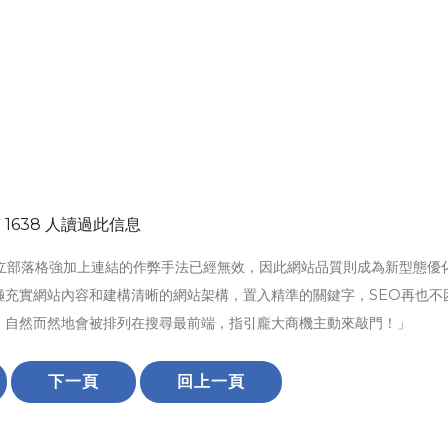
 1638 人讀過此信息
立部落格強加上連結的作弊手法已經無效，因此網站品質則成為新型態優
極充實網站內容和建構清晰的網站架構，置入精準的關鍵字，SEO再也不
，自然而然地會被排列在搜尋最前端，指引龐大商機主動來敲門！」
下一頁
回上一頁