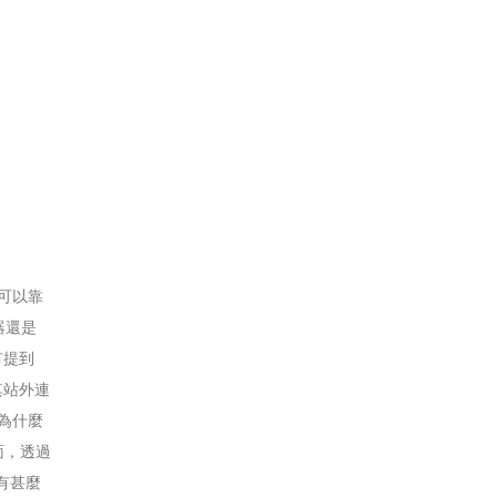
可以靠
器還是
有提到
其站外連
提為什麼
面，透過
有甚麼