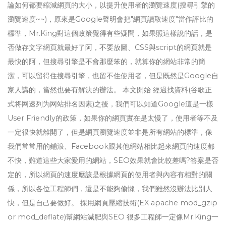
論如何都要縮減網頁的大小，以提升使用者的瀏覽速度(搜尋引擎的
瀏覽速度~~)，原來是Google聲明會把"網頁讀取速度"當作評比的
標準，Mr.King對這個政策覺得有些疑問，如果照這樣說的話，是
否做存文字網頁就最好了阿，不要放圖、CSS與script的網頁就是
最快的阿，但搜尋引擎是不會那麼笨的，就算你的網站非常的簡
潔，可以留得住搜尋引擎，也留不住使用者，但是既然是Google自
家人講的，當然也要有解決的辦法。 本文開始 經過找資料(谷歌正
式将网速列为网站排名因素)之後，我們可以知道Google這是一樣
User Friendly的政策，如果你的網頁實在是太慢了，使用者等不及
一定很快就離開了，但是網頁瀏覽速度並非是所有網站的標準，像
我們常常用的鋪浪、Facebook跟其他網站相比起來網頁的速度都
不快，難道這些大家愛用的網站，SEO效果就會比較差嗎?答案是否
定的，所以網頁的速度應該是根據網頁的使用者與內容有相對的關
係，所以各位工程師們，還是不能夠偷懶，我們雖然沒辦法比別人
快，但是自己要做好。 採用網頁壓縮技術(EX apache mod_gzip
or mod_deflate)幫網站減肥與SEO 很多工程師一定像Mr.King一