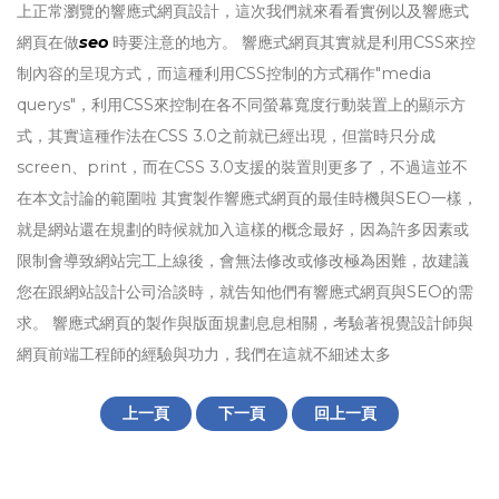
上正常瀏覽的響應式網頁設計，這次我們就來看看實例以及響應式
網頁在做
seo
時要注意的地方。 響應式網頁其實就是利用CSS來控
制內容的呈現方式，而這種利用CSS控制的方式稱作"media
querys"，利用CSS來控制在各不同螢幕寬度行動裝置上的顯示方
式，其實這種作法在CSS 3.0之前就已經出現，但當時只分成
screen、print，而在CSS 3.0支援的裝置則更多了，不過這並不
在本文討論的範圍啦 其實製作響應式網頁的最佳時機與SEO一樣，
就是網站還在規劃的時候就加入這樣的概念最好，因為許多因素或
限制會導致網站完工上線後，會無法修改或修改極為困難，故建議
您在跟網站設計公司洽談時，就告知他們有響應式網頁與SEO的需
求。 響應式網頁的製作與版面規劃息息相關，考驗著視覺設計師與
網頁前端工程師的經驗與功力，我們在這就不細述太多
上一頁
下一頁
回上一頁