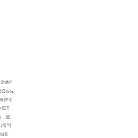
要徹底的
勢必要先
以最佳化
治標又
個，然
er看到
章做互