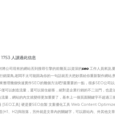
 1753 人讀過此信息
何將公司現有的網站丟到搜尋引擎的前幾頁,以資深的
seo
工作人員來說,
個行銷菜鳥,老闆不太可能因為你的一句話就丟大把鈔票給你重新製作網站,
來整理幾個快速實作SEO的幾個方法吧!!最重要的一點，很多SEO公司
不僅可以創造流量，還可以留住顧客，絕對是企業行銷的不二法門，也是
造流量，網站的內文就變得更加重要了，基本上一個頁面關鍵字不超過三
工具] 硬是要SEO自製 文案優化工具 Web Content Optimiz
(H1、H2)與段落，另外就是文章內的關鍵字，可以跟站內、外其他文