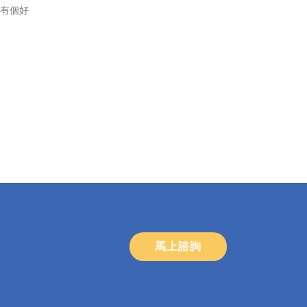
擎有個好
馬上諮詢