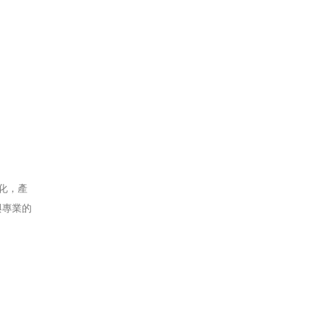
化，產
與專業的