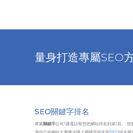
量身打造專屬SEO
SEO關鍵字排名
專業
關鍵字
公司1通電話幫您把網站排名到第1頁、 想
讓自己的網站大量曝光嗎？關鍵字排名和
SEO
排名將