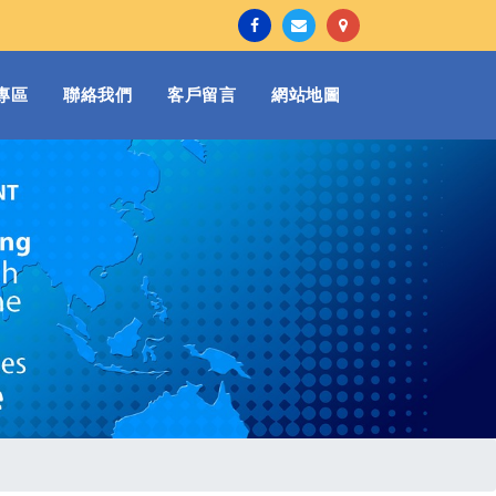
專區
聯絡我們
客戶留言
網站地圖