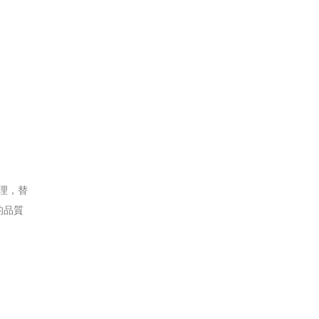
理，替
的品質