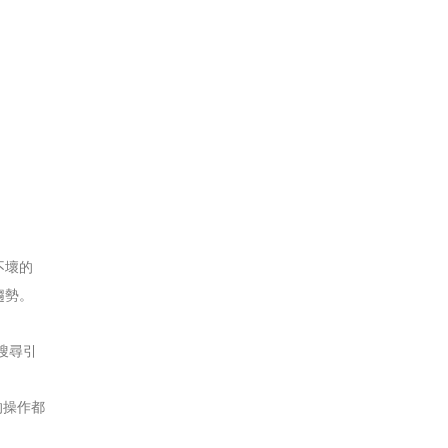
不壞的
趨勢。
搜尋引
的操作都