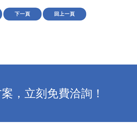
下一頁
回上一頁
方案，立刻免費洽詢！