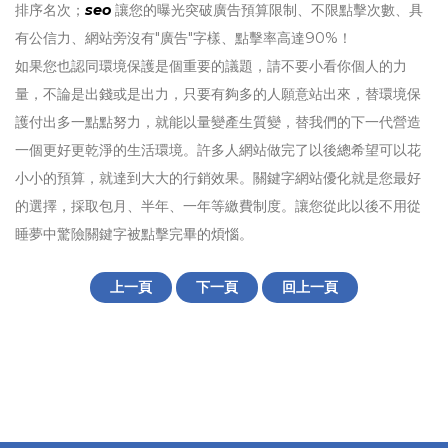
排序名次；
seo
讓您的曝光突破廣告預算限制、不限點擊次數、具
有公信力、網站旁沒有"廣告"字樣、點擊率高達90%！
如果您也認同環境保護是個重要的議題，請不要小看你個人的力
量，不論是出錢或是出力，只要有夠多的人願意站出來，替環境保
護付出多一點點努力，就能以量變產生質變，替我們的下一代營造
一個更好更乾淨的生活環境。許多人網站做完了以後總希望可以花
小小的預算，就達到大大的行銷效果。關鍵字網站優化就是您最好
的選擇，採取包月、半年、一年等繳費制度。讓您從此以後不用從
睡夢中驚險關鍵字被點擊完畢的煩惱。
上一頁
下一頁
回上一頁