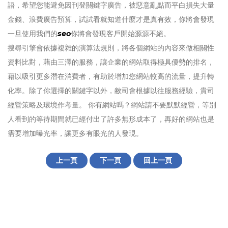
語，希望您能避免因刊登關鍵字廣告，被惡意亂點而平白損失大量
金錢、浪費廣告預算，試試看就知道什麼才是真有效，你將會發現
一旦使用我們的
seo
你將會發現客戶開始源源不絕。
搜尋引擎會依據複雜的演算法規則，將各個網站的內容來做相關性
資料比對，藉由三澤的服務，讓企業的網站取得極具優勢的排名，
藉以吸引更多潛在消費者，有助於增加您網站較高的流量，提升轉
化率。除了你選擇的關鍵字以外，敝司會根據以往服務經驗，貴司
經營策略及環境作考量。 你有網站嗎？網站請不要默默經營，等別
人看到的等待期間就已經付出了許多無形成本了，再好的網站也是
需要增加曝光率，讓更多有眼光的人發現。
上一頁
下一頁
回上一頁