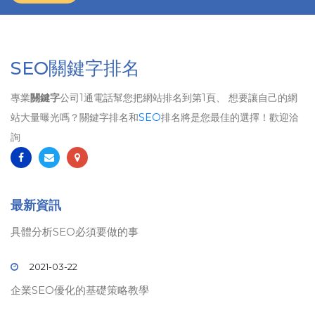
SEO關鍵字排名
專業
關鍵字
公司1通電話幫您把網站排名到第1頁、 想要讓自己的網
站大量曝光嗎？關鍵字排名和
SEO
排名將是您最佳的選擇！歡迎洽
詢
最新資訊
具體分析SEO必須要做的事
2021-03-22
企業SEO優化的基礎策略教學