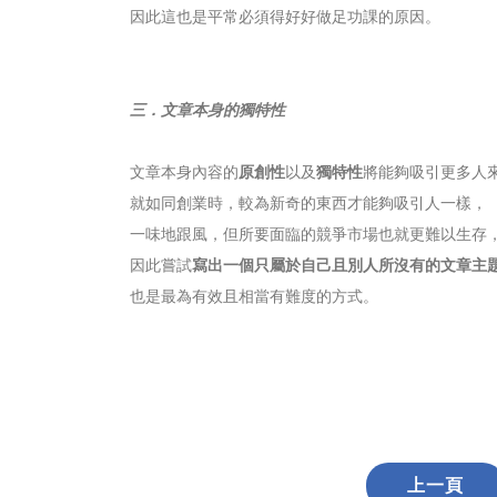
因此這也是平常必須得好好做足功課的原因。
三．文章本身的獨特性
文章本身內容的
原創性
以及
獨特性
將能夠吸引更多人
就如同創業時，較為新奇的東西才能夠吸引人一樣，
一味地跟風，但所要面臨的競爭市場也就更難以生存
因此嘗試
寫出一個只屬於自己且別人所沒有的文章主
也是最為有效且相當有難度的方式。
上一頁