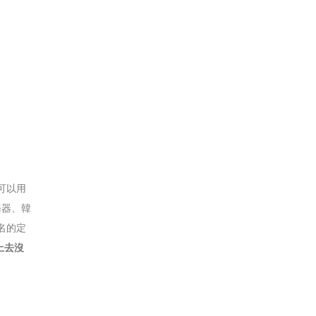
可以用
務器、韓
名的定
上去沒