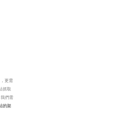
題，更需
站抓取
，我們需
站的架