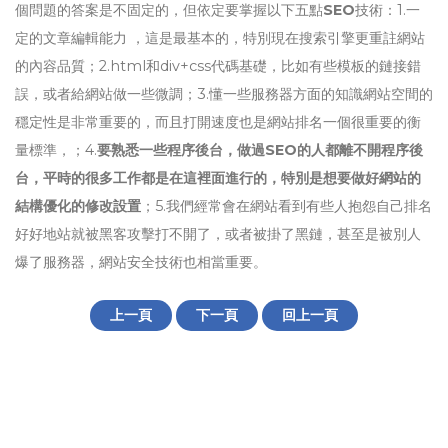
個問題的答案是不固定的，但依定要掌握以下五點
SEO
技術：1.一
定的文章編輯能力 ，這是最基本的，特別現在搜索引擎更重註網站
的內容品質；2.html和div+css代碼基礎，比如有些模板的鏈接錯
誤，或者給網站做一些微調；3.懂一些服務器方面的知識網站空間的
穩定性是非常重要的，而且打開速度也是網站排名一個很重要的衡
量標準，；4.
要熟悉一些程序後台，做過SEO的人都離不開程序後
台，平時的很多工作都是在這裡面進行的，特別是想要做好網站的
結構優化的修改設置
；5.我們經常會在網站看到有些人抱怨自己排名
好好地站就被黑客攻擊打不開了，或者被掛了黑鏈，甚至是被別人
爆了服務器，網站安全技術也相當重要。
上一頁
下一頁
回上一頁