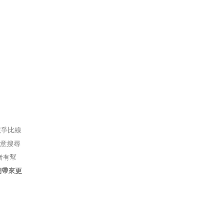
競爭比線
注意搜尋
者有幫
們帶來更