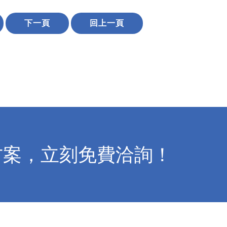
下一頁
回上一頁
方案，立刻免費洽詢！